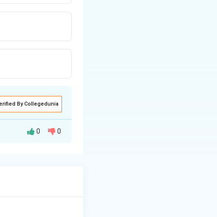
erified By Collegedunia
0
0