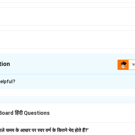
tion
V
ion is
A
elpful?
xplanation
चान।
जल) + धर (धारण करने वाला)।
Board हिंदी Questions
छेद है ‘पयः + धर’।
ेवाले समय के आधार पर स्वर वर्ण के कितने भेद होते हैं?'