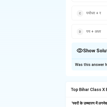
पयोधर + र
पय + अधर
Show Solu
The Correct Opt
Was this answer h
Solution and E
Step 1: संधि की पह
‘पयोधर’ = पयः (दूध/
Top Bihar Class X 
Step 2: निष्कर्ष।
इसलिए इसका संधि-विच्
'स्वरों के उच्चारण में लगन