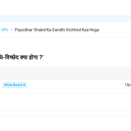
सन्धि
>
Payodhar Shabd Ka Sandhi Vichhed Kya Hoga
ि-विच्छेद क्या होगा ?'
चानना जरूरी है— यहाँ ‘पयः’ का ‘ः’ बना रहता है।
Up
Bihar Board X