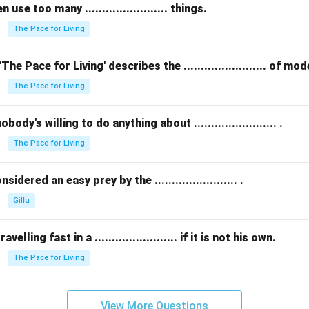
se too many ........................ things.
The Pace for Living
The Pace for Living' describes the ........................ of m
The Pace for Living
ody's willing to do anything about ........................ .
The Pace for Living
idered an easy prey by the ........................ .
Gillu
elling fast in a ........................ if it is not his own.
The Pace for Living
View More Questions