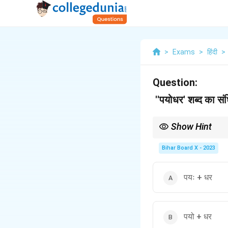
>
Exams
>
हिंदी
>
Question:
''पयोधर' शब्द का संध
Show Hint
संधि-विच्छेद में मूल रूप पह
Bihar Board X - 2023
पयः + धर
पयो + धर