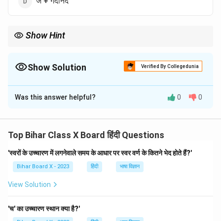
ज + गदानंद
Show Hint
संधि-विच्छेद से शब्दों के सही अर्थ और संरचना को समझने में मदद मिलती है।
Show Solution
Verified By Collegedunia
The Correct Option is
A
Was this answer helpful?
0
0
Solution and Explanation
'जगदानंद' शब्द का संधि-विच्छेद 'जगत् + आनंद' है। यह संधि 'जगत्'
और 'आनंद' के मेल से उत्पन्न होती है।
Top Bihar Class X Board हिंदी Questions
'स्वरों के उच्चारण में लगनेवाले समय के आधार पर स्वर वर्ण के कितने भेद होते हैं?'
Download Solution in PDF
Bihar Board X - 2023
हिंदी
भाषा विज्ञान
View Solution
'च' का उच्चारण स्थान क्या है?'