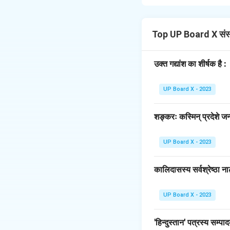
'यौतुकं पापसञ्चयः' (द
दहेज-लोभी एवं लालची:
बहुत अधिक धन और वस्त
Top UP Board X संस
करने लगता है।
अमानवीय एवं संवेदनही
उक्त गद्यांश का शीर्षक है :
नहीं समझता। उसका व्य
सामाजिक कुरीति का प
UP Board X - 2023
समाज में अपनी झूठी प्
करता है।
शङ्करः कस्मिन् प्रदेशे जन्
अदूरदर्शी:
वह अपने लालच
लेती है, जिससे उसके प
UP Board X - 2023
संक्षेप में, रमानाथ 
संदेश देता है कि लालच
कालिदासस्य सर्वश्रेष्ठा ना
Download Solutio
UP Board X - 2023
'हिन्दुस्तान' पत्रस्य सम