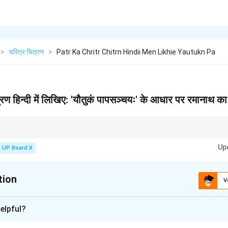
>
चरित्र चित्रण
>
Patr Ka Chritr Chitrn Hindii Men Likhie Yautukn Pa
्रण हिन्दी में लिखिए: 'यौतुकं पापसञ्चयः' के आधार पर रमानाथ क
ित्रण करते समय, उसकी बुराइयों को स्पष्ट रूप से उजागर करें और बताएँ कि उसके कार्यों का क्या
Up
 संदेश स्पष्ट होता है।
UP Board X
tion
V
xplanation
elpful?
त्रण: