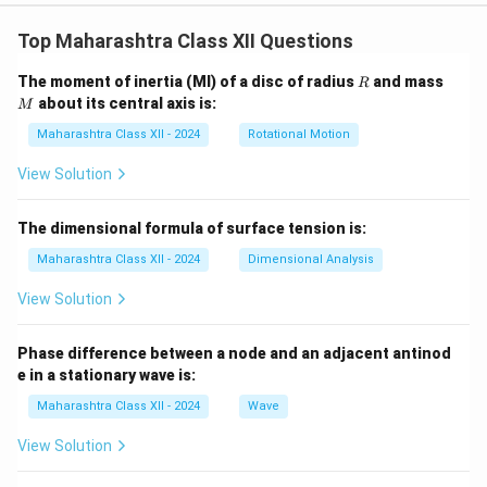
को पहचान और सम्मान दोनों प्रदान करता है। यह क्षेत्र निरंतर बढ़ते
Top Maharashtra Class XII Questions
आयोजनों के कारण रोजगार के अनेक अवसर देता है।
R
M
The moment of inertia (MI) of a disc of radius
and mass
R
Step 2: विश्लेषण.
about its central axis is:
M
आज मीडिया, मंच, समारोह और सामाजिक कार्यक्रमों में दक्ष सूत्र
Maharashtra Class XII - 2024
Rotational Motion
संचालकों की आवश्यकता बढ़ गई है। जिन लोगों के पास बोलने की
क्षमता और आत्मविश्वास है, वे इस क्षेत्र में उत्कृष्ट करियर बना सकते
View Solution
हैं।
The dimensional formula of surface tension is:
Step 3: निष्कर्ष.
Maharashtra Class XII - 2024
Dimensional Analysis
इस प्रकार, सूत्र संचालन एक रचनात्मक और सम्मानजनक पेशा है जो
व्यक्ति को आर्थिक स्थिरता और प्रसिद्धि दोनों प्रदान करता है।
View Solution
Download Solution in PDF
Phase difference between a node and an adjacent antinod
e in a stationary wave is:
Maharashtra Class XII - 2024
Wave
View Solution