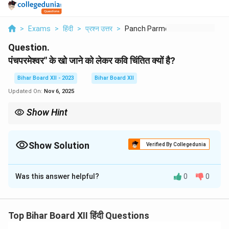
>
Exams
>
हिंदी
>
प्रश्न उत्तर
>
Panch Parmeshwar Ke ...
Question.
पंचपरमेश्वर" के खो जाने को लेकर कवि चिंतित क्यों है?
Bihar Board XII - 2023
Bihar Board XII
Updated On:
Nov 6, 2025
Show Hint
समाज में आदर्शों की कमी से नैतिक संकट उत्पन्न हो सकता है, इसलिए कवि का यह
चिंतित होना स्वाभाविक है।
Show Solution
Verified By Collegedunia
Solution and Explanation
Was this answer helpful?
0
0
कवि चिंतित है क्योंकि "पंचपरमेश्वर" का खो जाना केवल एक व्यक्ति का
नहीं, बल्कि समाज में न्याय, सत्य और अच्छाई के आदर्श का खो जाना है।
"पंचपरमेश्वर" वह आदर्श था जो समाज में नैतिकता, समानता और न्याय
Top Bihar Board XII हिंदी Questions
की प्रतीक था। जब इस प्रकार के आदर्शों का ह्रास होता है, तो इससे