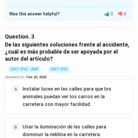
The Correct Option is
B
Was this answer helpful?
0
0
Solution and Explanation
Step 1: Leer el texto cuidadosamente.
En la última parte del texto, se menciona: “
Quedó
Question.
3
claro que las autoridades necesitaban mejorar la
De las siguientes soluciones frente al accidente,
iluminación en la carretera durante la noche.
”
¿cuál es más probable de ser apoyada por el
autor del artículo?
Step 2: Analizar la intención del texto.
Aunque el texto relata un accidente específico, su
CUET (PG) - 2025
CUET (PG)
propósito principal no es solo informar del suceso, sino
Updated On:
Feb 20, 2026
destacar la necesidad de mejorar la seguridad vial, en
Instalar luces en las calles para que los
especial la iluminación en las carreteras.
animales puedan ver los carros en la
Step 3: Evaluar las opciones.
carretera con mayor facilidad.
- (1) Incorrecta: Los animales aparecen en el relato,
pero no son el tema central.
- (2) Correcta: Resume la conclusión principal del
Usar la iluminación de las calles para
texto.
disminuir la neblina en la carretera.
- (3) Incorrecta: No se busca “animar” o advertir a la