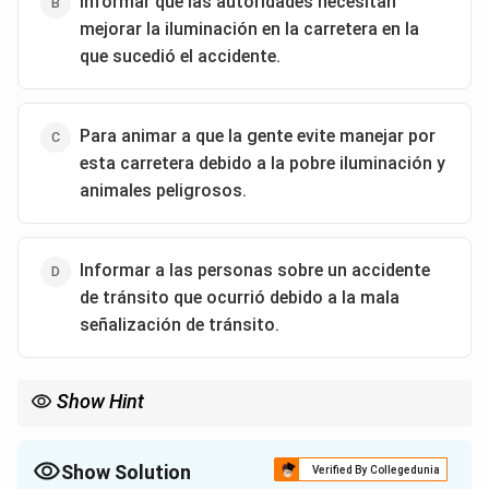
- (1) Correcta: Coincide directamente con “negligencia
Informar que las autoridades necesitan
del conductor”.
mejorar la iluminación en la carretera en la
- (2) Incorrecta: No se menciona que las señales estén
que sucedió el accidente.
mal ubicadas.
- (3) Incorrecta: Aunque la lluvia aparece más adelante,
Para animar a que la gente evite manejar por
no se indica como causa principal de la mayoría de
esta carretera debido a la pobre iluminación y
accidentes.
animales peligrosos.
- (4) Incorrecta: Los animales son causa del accidente
de Víctor, pero no de la mayoría.
Step 4: Conclusión.
Informar a las personas sobre un accidente
La mayoría de los accidentes son causados por el
de tránsito que ocurrió debido a la mala
descuido o negligencia de los conductores.
señalización de tránsito.
Download Solution in PDF
Show Hint
Cuando una noticia termina con una sugerencia o reflexión, esa
frase final suele indicar su propósito principal.
Show Solution
Verified By Collegedunia