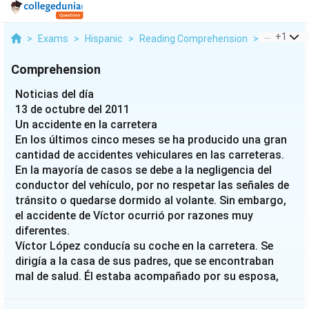
...
+
1
>
Exams
>
Hispanic
>
Reading Comprehension
>
Noticias De
Comprehension
Noticias del día
13 de octubre del 2011
Un accidente en la carretera
En los últimos cinco meses se ha producido una gran
cantidad de accidentes vehiculares en las carreteras.
En la mayoría de casos se debe a la negligencia del
conductor del vehículo, por no respetar las señales de
tránsito o quedarse dormido al volante. Sin embargo,
el accidente de Víctor ocurrió por razones muy
diferentes.
Víctor López conducía su coche en la carretera. Se
dirigía a la casa de sus padres, que se encontraban
mal de salud. Él estaba acompañado por su esposa,
Juana García, y sus dos hijos. El viaje iba bien hasta
que empezó a llover a las 8:00 de la tarde. Víctor tuvo