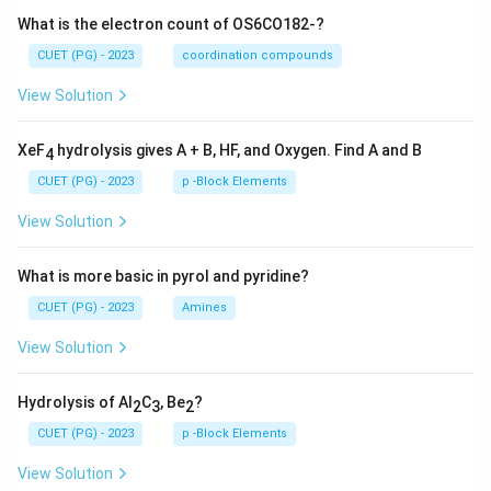
- (2) Incorrecta: Los animales aparecen más tarde en el
What is the electron count of OS6CO182-?
relato, pero no son el motivo del viaje.
CUET (PG) - 2023
coordination compounds
- (3) Incorrecta: La lluvia comenzó después, no fue la
View Solution
causa del viaje.
- (4) Incorrecta: Aunque viajaba con su esposa e hijos,
XeF
hydrolysis gives A + B, HF, and Oxygen. Find A and B
4
el motivo era la enfermedad de sus padres, no una
visita familiar común.
CUET (PG) - 2023
p -Block Elements
Step 4: Conclusión.
View Solution
Víctor viajaba porque sus padres estaban enfermos, lo
que originó todo el trayecto en el que ocurrió el
What is more basic in pyrol and pyridine?
accidente.
CUET (PG) - 2023
Amines
Download Solution in PDF
View Solution
Hydrolysis of Al
C
, Be
?
2
3
2
CUET (PG) - 2023
p -Block Elements
View Solution