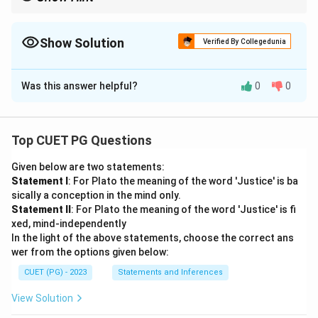
Siempre busca las palabras “ya que”, “porque” o “debido a” en el
texto: suelen indicar directamente la causa o motivo de una
acción.
Show Solution
Verified By Collegedunia
The Correct Option is
A
Was this answer helpful?
0
0
Solution and Explanation
Step 1: Localizar la información en el texto.
El pasaje menciona explícitamente: “
Víctor López
Top CUET PG Questions
conducía su coche en la carretera. Se dirigía a la
Given below are two statements:
casa de sus padres, ya que se encontraban mal de
Statement I
: For Plato the meaning of the word 'Justice' is ba
salud.
”
sically a conception in the mind only.
Step 2: Interpretar el propósito del viaje.
Statement II
: For Plato the meaning of the word 'Justice' is fi
Esto indica claramente que la razón del viaje de Víctor
xed, mind-independently
In the light of the above statements, choose the correct ans
no era por placer, clima o vacaciones, sino por visitar a
wer from the options given below:
sus padres enfermos.
CUET (PG) - 2023
Statements and Inferences
Step 3: Analizar las opciones.
- (1) Correcta: Coincide exactamente con la frase
View Solution
textual del texto.