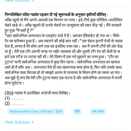
View Solution
निम्नलिखित पठित गद्यांश पढ़कर दी गई सूचनाओं के अनुसार कृतियाँ कीजिए :
आँख खुली तो मैंने अपने-आपको एक बिस्तर पर पाया। इर्द-गिर्द कुछ परिचित-अपरिचित
चेहरे खड़े थे। आँख खुलते ही उनके चेहरों पर उत्सुकता की लहर दौड़ गई। मैंने कराहते
हुए पूछा "मैं कहाँ हूँ ?"
"आप सार्वजनिक अस्पताल के प्राइवेट वार्ड में हैं। आपका ऐक्सिडेंट हो गया था। सिर्फ
पैर का फ्रैक्चर हुआ है। अब घबराने की कोई बात नहीं।" एक चेहरा इतनी तेजी से जवाब
देता है, लगता है मेरे होश आने तक वह इसलिए रुका रहा। अब मैं अपनी टाँगों की ओर देख
ता हूँ। मेरी एक टाँग अपनी जगह पर सही-सलामत थी और दूसरी टाँग रेत की थैली के स
हारे एक स्टैंड पर लटक रही थी। मेरे दिमाग में एक नये मुहावरे का जन्म हुआ। 'टाँग का
टूटना' यानी सार्वजनिक अस्पताल में कुछ दिन रहना। सार्वजनिक अस्पताल का खयाल
आते ही मैं काँप उठा। अस्पताल वैसे ही एक खतरनाक शब्द होता है, फिर यदि उसके साथ
सार्वजनिक शब्द चिपका हो तो समझो आत्मा से परमात्मा के मिलन होने का समय आ गया।
अब मुझे यूँ लगा कि मेरी टाँग टूटना मात्र एक घटना है और सार्वजनिक अस्पताल में भरती
होना दुर्घटना।
(3)(i) गद्यांश में उल्लेखित अंग्रेजी शब्द लिखिए।
(1) ...........
(2) ...........
Maharashtra Class X Board - 2025
हिंदी
शब्द संपदा
View Solution