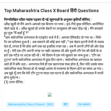
एक अद्भुत अनुभव होता है, जहाँ नई-नई पुस्तकों का अन्वेषण किया जा
Top Maharashtra Class X Board हिंदी Questions
सकता है।
मुख्य भाग:
निम्नलिखित पठित गद्यांश पढ़कर दी गई सूचनाओं के अनुसार कृतियाँ कीजिए :
आँख खुली तो मैंने अपने-आपको एक बिस्तर पर पाया। इर्द-गिर्द कुछ परिचित-अपरिचित
जब मैंने पुस्तक प्रदर्शनी में एक घंटा बिताया, तो मैंने विभिन्न प्रकार की
चेहरे खड़े थे। आँख खुलते ही उनके चेहरों पर उत्सुकता की लहर दौड़ गई। मैंने कराहते
किताबें देखीं, जो ज्ञान और जानकारी से भरी हुई थीं। मैं नए लेखकों की
हुए पूछा "मैं कहाँ हूँ ?"
रचनाएँ और विज्ञान, साहित्य, और इतिहास पर आधारित किताबों को
"आप सार्वजनिक अस्पताल के प्राइवेट वार्ड में हैं। आपका ऐक्सिडेंट हो गया था। सिर्फ
पैर का फ्रैक्चर हुआ है। अब घबराने की कोई बात नहीं।" एक चेहरा इतनी तेजी से जवाब
ध्यान से पढ़ता रहा। प्रदर्शनी में विविधता देखकर मुझे नया ज्ञान मिला।
देता है, लगता है मेरे होश आने तक वह इसलिए रुका रहा। अब मैं अपनी टाँगों की ओर देख
निष्कर्ष:
ता हूँ। मेरी एक टाँग अपनी जगह पर सही-सलामत थी और दूसरी टाँग रेत की थैली के स
पुस्तक प्रदर्शनी एक बेहतरीन अवसर है, जहाँ हम न केवल नई किताबें
हारे एक स्टैंड पर लटक रही थी। मेरे दिमाग में एक नये मुहावरे का जन्म हुआ। 'टाँग का
टूटना' यानी सार्वजनिक अस्पताल में कुछ दिन रहना। सार्वजनिक अस्पताल का खयाल
देखते हैं, बल्कि अपनी सोच को भी नया दिशा देते हैं।
आते ही मैं काँप उठा। अस्पताल वैसे ही एक खतरनाक शब्द होता है, फिर यदि उसके साथ
सार्वजनिक शब्द चिपका हो तो समझो आत्मा से परमात्मा के मिलन होने का समय आ गया।
अब मुझे यूँ लगा कि मेरी टाँग टूटना मात्र एक घटना है और सार्वजनिक अस्पताल में भरती
Download Solution in PDF
होना दुर्घटना।
(1) उत्तर दीजिए :
Maharashtra Class X Board - 2025
हिंदी
गद्य आकलन