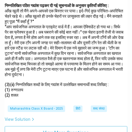
निम्नलिखित पठित गद्यांश पढ़कर दी गई सूचनाओं के अनुसार कृतियाँ कीजिए :
आँख खुली तो मैंने अपने-आपको एक बिस्तर पर पाया। इर्द-गिर्द कुछ परिचित-अपरिचित
चेहरे खड़े थे। आँख खुलते ही उनके चेहरों पर उत्सुकता की लहर दौड़ गई। मैंने कराहते
हुए पूछा "मैं कहाँ हूँ ?"
"आप सार्वजनिक अस्पताल के प्राइवेट वार्ड में हैं। आपका ऐक्सिडेंट हो गया था। सिर्फ
पैर का फ्रैक्चर हुआ है। अब घबराने की कोई बात नहीं।" एक चेहरा इतनी तेजी से जवाब
देता है, लगता है मेरे होश आने तक वह इसलिए रुका रहा। अब मैं अपनी टाँगों की ओर देख
ता हूँ। मेरी एक टाँग अपनी जगह पर सही-सलामत थी और दूसरी टाँग रेत की थैली के स
हारे एक स्टैंड पर लटक रही थी। मेरे दिमाग में एक नये मुहावरे का जन्म हुआ। 'टाँग का
टूटना' यानी सार्वजनिक अस्पताल में कुछ दिन रहना। सार्वजनिक अस्पताल का खयाल
आते ही मैं काँप उठा। अस्पताल वैसे ही एक खतरनाक शब्द होता है, फिर यदि उसके साथ
सार्वजनिक शब्द चिपका हो तो समझो आत्मा से परमात्मा के मिलन होने का समय आ गया।
अब मुझे यूँ लगा कि मेरी टाँग टूटना मात्र एक घटना है और सार्वजनिक अस्पताल में भरती
होना दुर्घटना।
(3)(ii) निम्नलिखित शब्दों के लिए गद्यांश में उल्लेखित समानार्थी शब्द लिखिए :
(1) रुग्णालय
(2) शक्ल
Maharashtra Class X Board - 2025
हिंदी
शब्द संपदा
View Solution