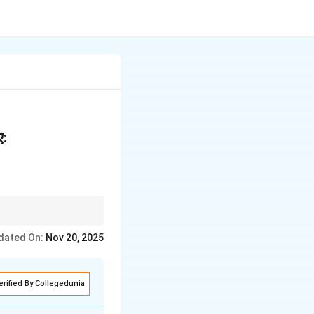
ए:
dated On:
Nov 20, 2025
erified By Collegedunia