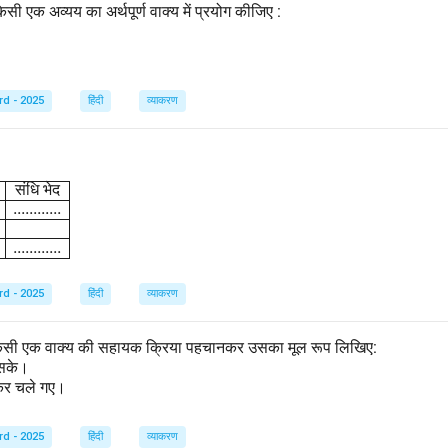
किसी एक अव्यय का अर्थपूर्ण वाक्य में प्रयोग कीजिए :
rd - 2025
हिंदी
व्याकरण
{array}{|l|c|c|} \hline \text{शब्द} & \text{संधि-विच्छेद} & \text{संधि 
संधि
भेद
............
............
rd - 2025
हिंदी
व्याकरण
से किसी एक वाक्य की सहायक क्रिया पहचानकर उसका मूल रूप लिखिए:
ख सके।
ीकर चले गए।
rd - 2025
हिंदी
व्याकरण