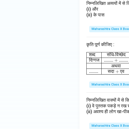
निम्नलिखित अव्ययों में से 
जी}
(i) और
(ii) के पास
Maharashtra Class X Boa
कृति पूर्ण कीजिए :
\begin
शब्द
संधि
-
विच्छेद
दिग्गज
........ + ........
अथवा
........
सदा
+
एव
Maharashtra Class X Boa
निम्नलिखित वाक्यों में 
(i) वे पुस्तक पकड़े न र
(ii) अवश्य ही लोग खा-प
Maharashtra Class X Boa