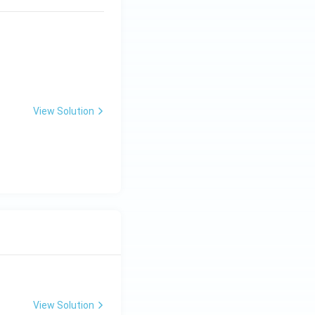
रेरणार्थक रूप} & \text{द्वितीय प्रेरणार्थक रूप} \\ \hline \text{देखना} & \
View Solution
View Solution