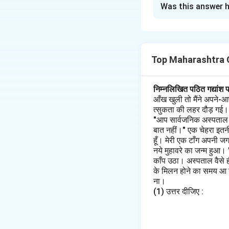
Was this answer h
Step 1: 'तुम्हें अपना
इस वाक्य में किसी व्य
"स्वास्थ्य का ध्यान र
Top Maharashtra C
Step 2: 'थोड़ी देर बाद
यह वाक्य एक घटना के 
निम्नलिखित पठित गद्यांश 
गया।"
आँख खुली तो मैंने अपने-आ
त्सुकता की लहर दौड़ गई। मैं
Download Solutio
"आप सार्वजनिक अस्पताल के 
बात नहीं।" एक चेहरा इतनी
हूँ। मेरी एक टाँग अपनी ज
नये मुहावरे का जन्म हुआ।
काँप उठा। अस्पताल वैसे 
के मिलन होने का समय आ गय
ना।
(1) उत्तर दीजिए :