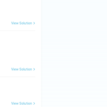
View Solution
भेद} \\ \hline \text{दिग्गज} & \text{........ + ........} & \text{......
View Solution
View Solution