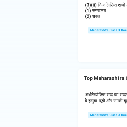
(3)(ii) निम्नलिखित शब्दों 
(1) रुग्णालय
(2) शक्ल
Maharashtra Class X Boa
Top Maharashtra C
अधोरेखांकित शब्द का शब
\u
ताजी
वे हलुवा-पूड़ी और
दू
nd
erli
Maharashtra Class X Boa
ne
{ता