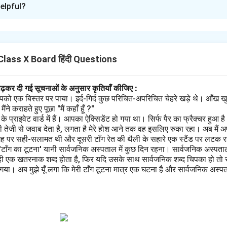
elpful?
 ख्याल रखना चाहिए'
क्ति से उसके अच्छे स्वास्थ की कामना की जा रही है। इसे हम इस प्रकार रूपांतरित 
खना चाहिए।"
lass X Board हिंदी Questions
 हुई'
बाद के समय को व्यक्त करता है। इसे हम इस प्रकार रूपांतरित कर सकते हैं: - "
पढ़कर दी गई सूचनाओं के अनुसार कृतियाँ कीजिए :
पको एक बिस्तर पर पाया। इर्द-गिर्द कुछ परिचित-अपरिचित चेहरे खड़े थे। आँख खु
ने कराहते हुए पूछा "मैं कहाँ हूँ ?"
n in PDF
प्राइवेट वार्ड में हैं। आपका ऐक्सिडेंट हो गया था। सिर्फ पैर का फ्रैक्चर हुआ 
 तेजी से जवाब देता है, लगता है मेरे होश आने तक वह इसलिए रुका रहा। अब मैं अ
गह पर सही-सलामत थी और दूसरी टाँग रेत की थैली के सहारे एक स्टैंड पर लटक रही
 'टाँग का टूटना' यानी सार्वजनिक अस्पताल में कुछ दिन रहना। सार्वजनिक अस्पता
ही एक खतरनाक शब्द होता है, फिर यदि उसके साथ सार्वजनिक शब्द चिपका हो तो स
ा। अब मुझे यूँ लगा कि मेरी टाँग टूटना मात्र एक घटना है और सार्वजनिक अस्पताल