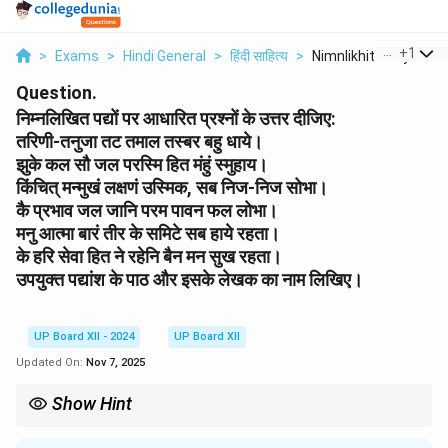
...
+
1
>
Exams
>
Hindi General
>
हिंदी साहित्य
>
Nimnlikhit Padyon Pa.
Question.
निम्नलिखित पद्यों पर आधारित प्रश्नों के उत्तर दीजिए:
तरिणी-तनुजा तट तमाल तस्बर बहु धाये।
झुके कल सौ जल परस्मि हित मंहुं स्मुहाय।
किंचित् मन्मुखं लक्षणं उस्मिक, सब निज-निज सोभा।
कै प्रभाव जल जानि परम पावन फल लोभा।
मनु आत्मा बारं तीर के समिटे सब हाये रहता।
के हरि सेवा हित ने रहेनि बैन मन सुख रहता।
उपयुक्त पद्यांश के पाठ और इसके लेखक का नाम लिखिए।
UP Board XII - 2024
UP Board XII
Updated On:
Nov 7, 2025
Show Hint
When analyzing poetry, focus on the metaphors used to express
deeper meanings about life and the universe.