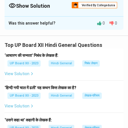
Show Solution
Verified By Collegedunia
Solution and Explanation
Was this answer helpful?
0
0
Step 1: Understanding the passage.
यह गद्यांश प्रकृति, मानव जीवन के उद्देश्य और आध्यात्मिक शांति की ओर
बढ़ने के संदेश को प्रस्तुत करता है। कवि ने नदी के माध्यम से जीवन के
Top UP Board XII Hindi General Questions
सच्चे उद्देश्य, कर्म, और संतोष को व्यक्त किया है। यह कविता जीवन में
सेवा, दया, और संतुलन को महत्व देती है।
‘आचारण की सभ्यता’ निबंध के लेखक हैं:
Step 2: Analyzing the options.
UP Board XII - 2023
Hindi General
निबंध लेखन
(A) उपयुक्त पद्यांश के पाठ और इसके लेखक का नाम लिखिए:
View Solution
Correct — यह कविता प्रकृति के तत्वों के माध्यम से मनुष्य के जीवन
के उद्देश्य को व्यक्त करती है।
‘हिन्दी नयी चाल में ढली’ यह कथन किस लेखक का है?
Step 3: Conclusion.
UP Board XII - 2023
Hindi General
लेखक-परिचय
The correct answer is
(A) उपयुक्त पद्यांश के पाठ और इसके
लेखक का नाम लिखिए।
View Solution
Download Solution in PDF
‘उसने कहा था’ कहानी के लेखक हैं:
UP Board XII - 2023
Hindi General
लेखक-परिचय