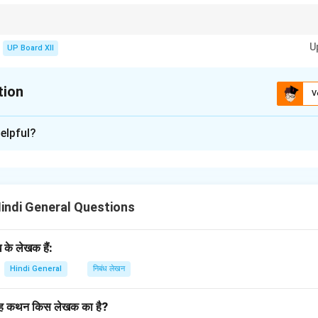
age, focus on the main ideas and their implications in a real-world context
U
UP Board XII
tion
V
xplanation
elpful?
ानव जीवन के संघर्षों को और मानसिक हलचल को स्पष्ट किया है। यह दिखाता है कि क
ेती हैं और वह संतुलन की आवश्यकता महसूस करता है।
Hindi General Questions
n in PDF
के लेखक हैं:
Hindi General
निबंध लेखन
’ यह कथन किस लेखक का है?