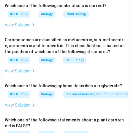
Which one of the following combinations is correct?
Step 2: Key Formula or Approach:
IISER - 2025
Biology
Plant Biology
विभिन्न पारस्परिक क्रियाओं के प्रभाव इस प्रकार हैं:
+
View Solution
+
1. परभक्षण (Predation): इसमें एक प्रजाति (परभक्षी) को लाभ (
)
-
−
होता है और दूसरी (शिकार) को हानि (
) होती है।
+
Chromosomes are classified as metacentric, sub-metacentri
2. सहोपकारिता (Mutualism): दोनों प्रजातियों को पारस्परिक लाभ (
c, acrocentric and telocentric. This classification is based on
+
+
+
,
) होता है।
the position of which one of the following structures?
+
+
3. सहभोजिता (Commensalism): एक प्रजाति को लाभ (
) होता है
IISER - 2025
Biology
Cell Biology
0
0
और दूसरी अप्रभावित (
) रहती.
+
+
4. परजीविता (Parasitism): परजीवी को लाभ (
) और मेजबान को
View Solution
-
−
हानि (
) होती है, परंतु परजीवी अपने मेजबान के बिना जीवित नहीं रह
सकता।
Which one of the following options describes a triglyceride?
IISER - 2025
Biology
Chemical bonding and molecular structu
Step 3: Detailed Explanation:
View Solution
•
अकेले वृद्धि:
जब P और Q को अलग-अलग संवर्धित किया जाता है, तो
Which one of the following statements about a plant caroten
दोनों ही अपनी वहन क्षमता (carrying capacity) तक पहुँचते हैं।
oid is FALSE?
इसका मतलब है कि दोनों स्वतंत्र रूप से जीवित रहने में सक्षम हैं।