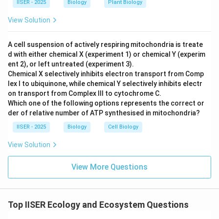
IISER - 2025
Biology
Plant Biology
•
साथ में वृद्धि:
जब P और Q को एक साथ रखा जाता है, तो Q की वृद्धि
View Solution
सामान्य रहती है (यह वहन क्षमता तक पहुँचता है), लेकिन P की
जनसंख्या तेजी से गिरकर शून्य के करीब पहुँच जाती है।
A cell suspension of actively respiring mitochondria is treate
d with either chemical X (experiment 1) or chemical Y (experim
ent 2), or left untreated (experiment 3).
• यह दर्शाता है कि Q की उपस्थिति P के लिए अत्यंत हानिकारक है।
Chemical X selectively inhibits electron transport from Comp
चूंकि P अकेले अच्छी तरह से बढ़ता है, इसलिए वह परजीवी नहीं हो
lex I to ubiquinone, while chemical Y selectively inhibits electr
सकता (क्योंकि परजीवी मेजबान के बिना जीवित नहीं रह सकता)।
on transport from Complex III to cytochrome C.
Which one of the following options represents the correct or
der of relative number of ATP synthesised in mitochondria?
• यह व्यवहार तीव्र परभक्षण (predation) को दर्शाता है जहाँ Q एक
IISER - 2025
Biology
Cell Biology
परभक्षी है जो P (शिकार) को खा जाता है, जिससे P की समष्टि समाप्त
हो जाती है।
View Solution
अतः, दिए गए विकल्पों में से सबसे उपयुक्त उत्तर "Q परभक्षी है P का"
View More Questions
है।
Step 4: Final Answer:
Top IISER Ecology and Ecosystem Questions
अतः, सही विकल्प (A) है जो यह स्पष्ट करता है कि Q की उपस्थिति में