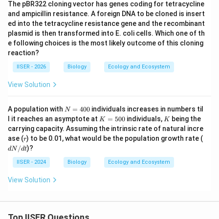
The pBR322 cloning vector has genes coding for tetracycline
P की समष्टि में गिरावट परभक्षण का परिणाम है।
and ampicillin resistance. A foreign DNA to be cloned is insert
ed into the tetracycline resistance gene and the recombinant
Download Solution in PDF
plasmid is then transformed into E. coli cells. Which one of th
e following choices is the most likely outcome of this cloning
reaction?
IISER - 2026
Biology
Ecology and Ecosystem
View Solution
N
A population with
=
400
individuals increases in numbers til
N
=
K
K
l it reaches an asymptote at
=
500
individuals,
being the
K
K
4
=
carrying capacity. Assuming the intrinsic rate of natural incre
0
5
r
d
ase (
) to be 0.01, what would be the population growth rate (
0
r
0
N/
/
)?
0
d
N
d
t
dt
IISER - 2024
Biology
Ecology and Ecosystem
View Solution
Top IISER Questions