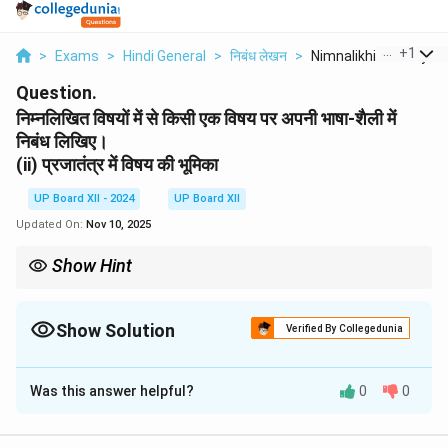
...
+
1
>
Exams
>
Hindi General
>
निबंध लेखन
>
Nimnalikhit Vishayon..
Question.
निम्नलिखित विषयों में से किसी एक विषय पर अपनी भाषा-शैली में
निबंध लिखिए।
(ii) प्रजातंत्र में विषय की भूमिका
UP Board XII - 2024
UP Board XII
Updated On:
Nov 10, 2025
Show Hint
लोकतंत्र में जनता की भागीदारी आवश्यक होती है, जिससे शासन पारदर्शी और
जवाबदेह बन सके।
Show Solution
Verified By Collegedunia
Solution and Explanation
Was this answer helpful?
0
0
निबंध:
प्रजातंत्र में नागरिकों की भूमिका अत्यंत महत्वपूर्ण होती है।
जनता द्वारा चुनी गई सरकार ही लोकतंत्र का आधार होती है।