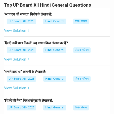
माध्यम से नागरिकों को अपनी सरकार चुनने का अधिकार प्राप्त होता
Top UP Board XII Hindi General Questions
है। भारत में चुनाव प्रणाली चुनाव आयोग द्वारा संचालित होती है, और
यह दुनिया की सबसे बड़ी लोकतांत्रिक प्रक्रिया है। इस प्रणाली में
‘आचारण की सभ्यता’ निबंध के लेखक हैं:
आमतौर पर लोकसभा और विधानसभा चुनाव होते हैं, जिसमें नागरिक
UP Board XII - 2023
Hindi General
निबंध लेखन
अपनी वोट की ताकत का इस्तेमाल करते हैं। हालांकि इस प्रक्रिया में
View Solution
कई प्रकार की चुनौतियाँ हैं, लेकिन लोकतांत्रिक प्रक्रिया की
सफलता नागरिकों की जागरूकता और मतदान में वृद्धि पर निर्भर करती
‘हिन्दी नयी चाल में ढली’ यह कथन किस लेखक का है?
है।
UP Board XII - 2023
Hindi General
लेखक-परिचय
Download Solution in PDF
View Solution
‘उसने कहा था’ कहानी के लेखक हैं:
UP Board XII - 2023
Hindi General
लेखक-परिचय
View Solution
‘पिंजरे की मैना’ निबंध संग्रह के लेखक हैं:
UP Board XII - 2023
Hindi General
निबंध लेखन