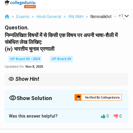
...
+
1
>
Exams
>
Hindi General
>
लेख लेखन
>
Nimnalikhit Vishayon...
Question.
निम्नलिखित विषयों में से किसी एक विषय पर अपनी भाषा-शैली में
संबंधित लेख लिखिए:
(iv) भारतीय चुनाव प्रणाली
UP Board XII - 2024
UP Board XII
Updated On:
Nov 8, 2025
Show Hint
भारतीय चुनाव प्रणाली में हर नागरिक का मतदान एक महत्वपूर्ण क़दम है जो लोकतंत्र
की मजबूती में योगदान करता है।
Show Solution
Verified By Collegedunia
Solution and Explanation
Was this answer helpful?
0
0
लेख:
भारतीय चुनाव प्रणाली लोकतंत्र का मूल स्तंभ है। इस प्रणाली के