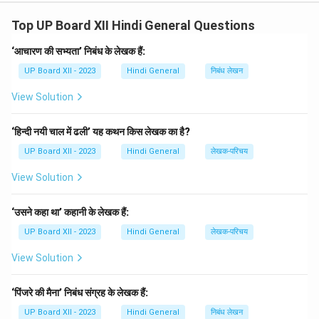
मुख्य कारण
अशिक्षा, गरीबी, कट्टरवाद और बेरोजगारी
हैं। आतंकवाद
Top UP Board XII Hindi General Questions
से
निर्दोष लोगों की हत्याएँ
होती हैं और देश की
आर्थिक प्रगति
बाधित
होती है। इसका निवारण
शिक्षा, रोजगार और सामाजिक सद्भाव
द्वारा
‘आचारण की सभ्यता’ निबंध के लेखक हैं:
किया जा सकता है। सरकार को
कड़े कानून
बनाकर आतंकवाद पर
UP Board XII - 2023
Hindi General
निबंध लेखन
रोक लगानी चाहिए। सभी देशों को
सहयोगी नीति
अपनाकर इस समस्या
View Solution
का हल निकालना चाहिए। युवाओं को
राष्ट्रप्रेम और शांति
का महत्व
सिखाना चाहिए। आतंकवाद के समूल नाश के बिना विश्व में शांति संभव
‘हिन्दी नयी चाल में ढली’ यह कथन किस लेखक का है?
नहीं। हमें एकजुट होकर इस खतरे का सामना करना चाहिए।
UP Board XII - 2023
Hindi General
लेखक-परिचय
Download Solution in PDF
View Solution
‘उसने कहा था’ कहानी के लेखक हैं:
UP Board XII - 2023
Hindi General
लेखक-परिचय
View Solution
‘पिंजरे की मैना’ निबंध संग्रह के लेखक हैं:
UP Board XII - 2023
Hindi General
निबंध लेखन