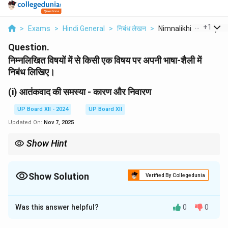
...
+
1
>
Exams
>
Hindi General
>
निबंध लेखन
>
Nimnalikhit Vishayon..
Question.
निम्नलिखित विषयों में से किसी एक विषय पर अपनी भाषा-शैली में
निबंध लिखिए।
(i) आतंकवाद की समस्या - कारण और निवारण
UP Board XII - 2024
UP Board XII
Updated On:
Nov 7, 2025
Show Hint
आतंकवाद के निवारण के लिए शिक्षा और रोजगार पर विशेष ध्यान देना आवश्यक है।
Show Solution
Verified By Collegedunia
Solution and Explanation
Was this answer helpful?
0
0
आतंकवाद
विश्वव्यापी समस्या
बन चुका है। यह मानवता के लिए एक
गंभीर खतरा
है और समाज में
अशांति फैलाने
का कारण बनता है। इसके