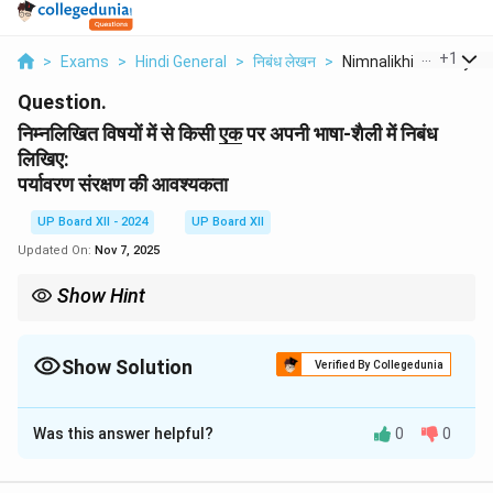
...
+
1
>
Exams
>
Hindi General
>
निबंध लेखन
>
Nimnalikhit Vishayon..
Question.
\
निम्नलिखित विषयों में से किसी
एक
पर अपनी भाषा-शैली में निबंध
u
लिखिए:
n
पर्यावरण संरक्षण की आवश्यकता
d
e
UP Board XII - 2024
UP Board XII
r
Updated On:
Nov 7, 2025
li
n
Show Hint
e
स्वच्छ पर्यावरण ही स्वस्थ समाज का आधार है, इसलिए हमें प्रकृति की रक्षा करनी
{
चाहिए।
ए
Show Solution
Verified By Collegedunia
क
Solution and Explanation
}
Was this answer helpful?
0
0
आज के आधुनिक युग में पर्यावरण संरक्षण सबसे महत्वपूर्ण विषय बन गया
है। वृक्षों की अंधाधुंध कटाई, बढ़ता प्रदूषण और प्राकृतिक संसाधनों का