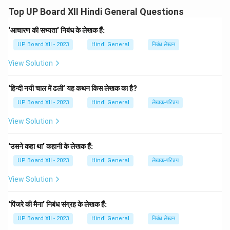
दुरुपयोग पर्यावरण को भारी नुकसान पहुँचा रहा है। इससे न केवल
Top UP Board XII Hindi General Questions
जलवायु परिवर्तन हो रहा है, बल्कि मानव जीवन भी संकट में पड़ रहा है।
यदि हमने अभी से पर्यावरण की रक्षा नहीं की, तो भविष्य में इसका भयंकर
‘आचारण की सभ्यता’ निबंध के लेखक हैं:
परिणाम देखने को मिलेगा। हमें अधिक से अधिक वृक्षारोपण करना
UP Board XII - 2023
Hindi General
निबंध लेखन
चाहिए, प्लास्टिक का उपयोग कम करना चाहिए और जल संरक्षण के
View Solution
उपाय अपनाने चाहिए। स्वच्छ और हरा-भरा पर्यावरण ही स्वस्थ जीवन
की कुंजी है।
‘हिन्दी नयी चाल में ढली’ यह कथन किस लेखक का है?
UP Board XII - 2023
Hindi General
लेखक-परिचय
Download Solution in PDF
View Solution
‘उसने कहा था’ कहानी के लेखक हैं:
UP Board XII - 2023
Hindi General
लेखक-परिचय
View Solution
‘पिंजरे की मैना’ निबंध संग्रह के लेखक हैं:
UP Board XII - 2023
Hindi General
निबंध लेखन