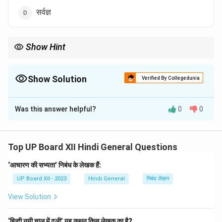
सर्वज्ञ
Show Hint
एक शब्द में भाव व्यक्त करने के लिए संक्षिप्त और सटीक शब्दावली का चयन आवश्यक
होता है।
Show Solution
Verified By Collegedunia
The Correct Option is
D
Was this answer helpful?
0
0
Solution and Explanation
Download Solution in PDF
Top UP Board XII Hindi General Questions
‘आचारण की सभ्यता’ निबंध के लेखक हैं:
UP Board XII - 2023
Hindi General
निबंध लेखन
View Solution
‘हिन्दी नयी चाल में ढली’ यह कथन किस लेखक का है?