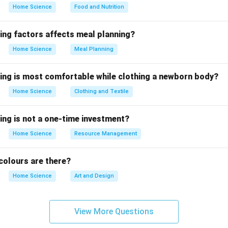
ी धोने से भी जल की किसी विशेष हिस्से में कोई बड़ा प्रभाव नहीं पड़ता। हालांकि, इन
Home Science
Food and Nutrition
ारक रसायन हों, तो यह पर्यावरणीय असंतुलन का कारण बन सकता है, लेकिन फिर भी
में कम खतरनाक होता है। इसलिए, खाना बनाने के लिए हमेशा स्वच्छ और सुरक्ष
wing factors affects meal planning?
से जुड़े जोखिमों से बचा जा सके।
Home Science
Meal Planning
n in PDF
wing is most comfortable while clothing a newborn body?
Home Science
Clothing and Textile
ing is not a one-time investment?
Home Science
Resource Management
olours are there?
Home Science
Art and Design
View More Questions