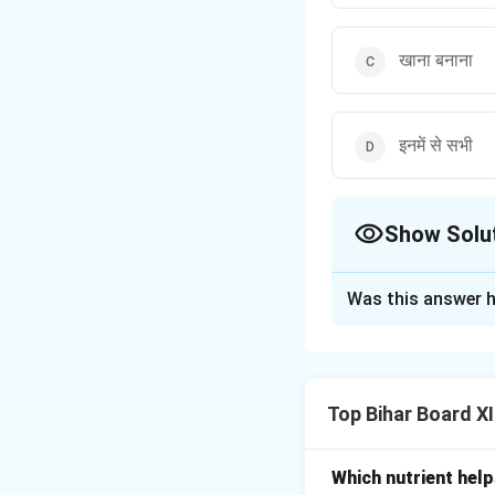
खाना बनाना
इनमें से सभी
Show Solu
The Correct Opt
Was this answer h
Solution and E
संदूषित जल
का उपयोग ख
हानिप्रद तत्व हो सकते
Top Bihar Board X
कीटाणुओं से युक्त हो स
पर गंभीर प्रभाव पड़ सक
में संदूषित जल का उप
Which nutrient help