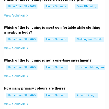
नदियों और समुद्रों का पानी विभिन्न प्राकृतिक और मानवजनित स्रोतों
Bihar Board XII - 2025
Home Science
Meal Planning
से प्रदूषित हो सकता है, जैसे औद्योगिक अपशिष्ट, कृषि रसायन, और
View Solution
गंदगी। इसके अलावा, कुएँ का जल भी गंदगी, बैक्टीरिया और अन्य
नकरात्मक तत्वों से प्रभावित हो सकता है, खासकर यदि पानी का
Which of the following is most comfortable while clothing
संरक्षण ठीक से न किया गया हो। इसलिए, वर्षा का जल, भले ही वह कुछ
a newborn body?
हद तक प्रदूषित हो सकता है, फिर भी यह इन अन्य जल स्रोतों की
Bihar Board XII - 2025
Home Science
Clothing and Textile
तुलना में अधिक शुद्ध और सुरक्षित माना जाता है।
View Solution
Download Solution in PDF
Which of the following is not a one-time investment?
Bihar Board XII - 2025
Home Science
Resource Management
View Solution
How many primary colours are there?
Bihar Board XII - 2025
Home Science
Art and Design
View Solution