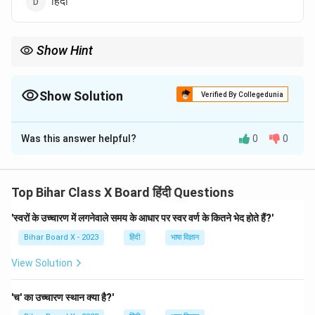
हिंदी
Show Hint
हिंदी भाषा देवनागरी लिपि में लिखी जाती है, जो भारत की प्रमुख लिपि है।
Show Solution
Verified By Collegedunia
The Correct Option is
D
Was this answer helpful?
0
0
Solution and Explanation
हिंदी भाषा को देवनागरी लिपि में लिखा जाता है। देवनागरी लिपि भारतीय
उपमहाद्वीप की प्रमुख लिपियों में से एक है।
Top Bihar Class X Board हिंदी Questions
'स्वरों के उच्चारण में लगनेवाले समय के आधार पर स्वर वर्ण के कितने भेद होते हैं?'
Download Solution in PDF
Bihar Board X - 2023
हिंदी
भाषा विज्ञान
View Solution
'च' का उच्चारण स्थान क्या है?'