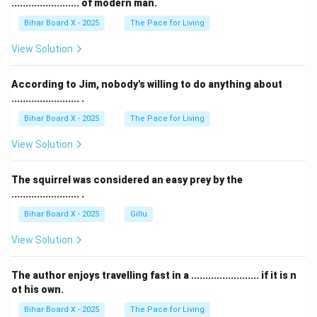
........................ of modern man.
Bihar Board X - 2025
The Pace for Living
View Solution
According to Jim, nobody's willing to do anything about
........................ .
Bihar Board X - 2025
The Pace for Living
View Solution
The squirrel was considered an easy prey by the
........................ .
Bihar Board X - 2025
Gillu
View Solution
The author enjoys travelling fast in a ........................ if it is n
ot his own.
Bihar Board X - 2025
The Pace for Living