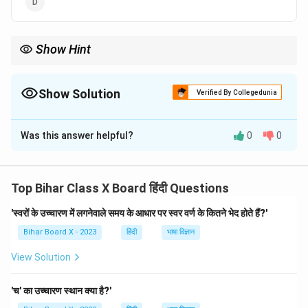
“ ”
Show Hint
'।' को पूर्णविराम अथवा इकारा कहते हैं।
Show Solution
Verified By Collegedunia
The Correct Option is
C
Was this answer helpful?
0
0
Solution and Explanation
Step 1: इकारा चिह्न।
'।' को इकारा (पूर्ण विराम) कहते हैं। यह वाक्य के अंत को दर्शाता है।
Top Bihar Class X Board हिंदी Questions
Step 2: निष्कर्ष।
'स्वरों के उच्चारण में लगनेवाले समय के आधार पर स्वर वर्ण के कितने भेद होते हैं?'
अतः सही उत्तर है — '।'
Bihar Board X - 2023
हिंदी
भाषा विज्ञान
Download Solution in PDF
View Solution
'च' का उच्चारण स्थान क्या है?'