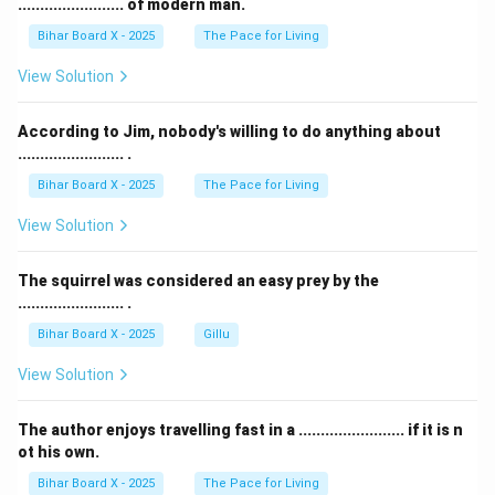
........................ of modern man.
Bihar Board X - 2025
The Pace for Living
View Solution
According to Jim, nobody's willing to do anything about
........................ .
Bihar Board X - 2025
The Pace for Living
View Solution
The squirrel was considered an easy prey by the
........................ .
Bihar Board X - 2025
Gillu
View Solution
The author enjoys travelling fast in a ........................ if it is n
ot his own.
Bihar Board X - 2025
The Pace for Living