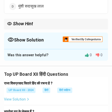
मुंशी सदासुख लाल
Show Hint
'नासिकेतोपाख्यान' का कथानक और रचनाकार हिंदी साहित्य के विशेष अध्याय का
हिस्सा हैं।
Show Solution
Verified By Collegedunia
The Correct Option is
B
Was this answer helpful?
0
0
Solution and Explanation
'नासिकेतोपाख्यान' के रचनाकार लल्लू लाल हैं। यह रचना हिंदी
साहित्य में प्रसिद्ध उपाख्यानों में से एक है, जिसमें नासिकेत की कहानी
Top UP Board XII हिंदी Questions
प्रस्तुत की गई है।
राजा शिवप्रसाद सितारे हिंद की रचना है ?
UP Board XII - 2024
हिंदी
हिंदी साहित्य
Download Solution in PDF
View Solution
भारतेन्दु युग के लेखक हैं ?