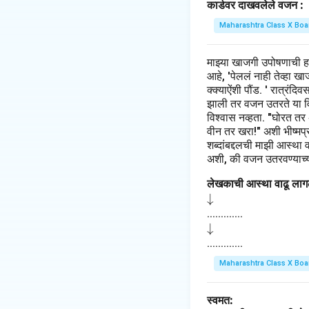
कार्डवर दाखवलेले वजन :
Maharashtra Class X Boa
माझ्या खाजगी उपोषणाची 
आहे, 'पेललं नाही तेव्हा 
क्क्याऐंशी पौंड. ' रात्रंद
झाली तर वजन उतरते या विच
विश्वास नव्हता. "घोरत तर
वीन तर खरा!" अशी भीष्मप्रत
शब्दांबद्दलची माझी आस्था 
अशी, की वजन उतरवण्याच्या
लेखकाची आस्था वाढू लागल
\d
↓
o
.............
\d
↓
w
o
.............
na
w
rr
Maharashtra Class X Boa
na
o
rr
w
स्वमत:
o