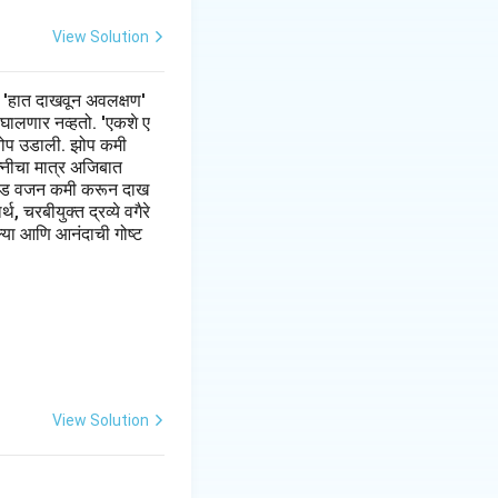
View Solution
 'हात दाखवून अवलक्षण'
 घालणार नव्हतो. 'एकशे ए
झी झोप उडाली. झोप कमी
त्नीचा मात्र अजिबात
 पौंड वजन कमी करून दाख
 चरबीयुक्त द्रव्ये वगैरे
ल्या आणि आनंदाची गोष्ट
View Solution