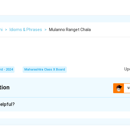
hi
>
Idioms & Phrases
>
Mulanno Ranget Chala
Up
rd - 2024
Maharashtra Class X Board
tion
V
xplanation
elpful?
े वाक्य एक आदेशात्मक वाक्य आहे, ज्यामध्ये निर्देश दिला जातो. ह्या वाक्यात 'चला' य
ा जातो की ते रांगेत जाऊन उभे राहावेत. आदेशात्मक वाक्य सामान्यतः संवादाच्या व
रण्यासाठी वापरले जातात.