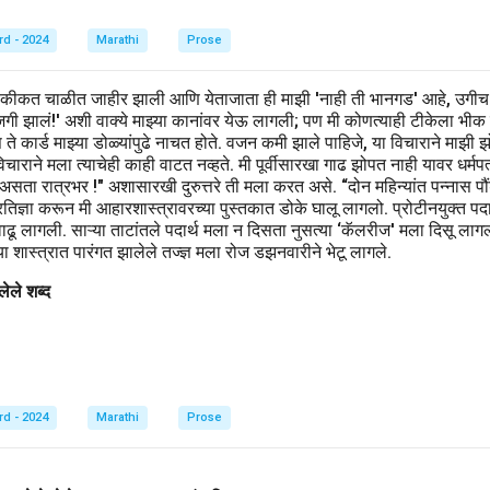
rd - 2024
Marathi
Prose
हकीकत चाळीत जाहीर झाली आणि येताजाता ही माझी 'नाही ती भानगड' आहे, उगीच
खाजगी झालं!' अशी वाक्ये माझ्या कानांवर येऊ लागली; पण मी कोणत्याही टीकेला भीक
िवस ते कार्ड माझ्या डोळ्यांपुढे नाचत होते. वजन कमी झाले पाहिजे, या विचाराने मा
ाराने मला त्याचेही काही वाटत नव्हते. मी पूर्वीसारखा गाढ झोपत नाही यावर धर्मप
 असता रात्रभर !" अशासारखी दुरुत्तरे ती मला करत असे. “दोन महिन्यांत पन्नास
िज्ञा करून मी आहारशास्त्रावरच्या पुस्तकात डोके घालू लागलो. प्रोटीनयुक्त पदार्थ,
वाढू लागली. साऱ्या ताटांतले पदार्थ मला न दिसता नुसत्या ‘कॅलरीज' मला दिसू लाग
 शास्त्रात पारंगत झालेले तज्ज्ञ मला रोज डझनवारीने भेटू लागले.
ेले शब्द
rd - 2024
Marathi
Prose