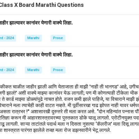
Class X Board Marathi Questions
n in PDF
ीर झाल्यावर कानांवर येणारी वाक्ये लिहा.
rd - 2024
Marathi
Prose
ीर झाल्यावर कानांवर येणारी वाक्ये लिहा.
rd - 2024
Marathi
Prose
हकीकत चाळीत जाहीर झाली आणि येताजाता ही माझी 'नाही ती भानगड' आहे, उगीच
खाजगी झालं!' अशी वाक्ये माझ्या कानांवर येऊ लागली; पण मी कोणत्याही टीकेला भीक
िवस ते कार्ड माझ्या डोळ्यांपुढे नाचत होते. वजन कमी झाले पाहिजे, या विचाराने मा
ाराने मला त्याचेही काही वाटत नव्हते. मी पूर्वीसारखा गाढ झोपत नाही यावर धर्मप
 असता रात्रभर !" अशासारखी दुरुत्तरे ती मला करत असे. “दोन महिन्यांत पन्नास
िज्ञा करून मी आहारशास्त्रावरच्या पुस्तकात डोके घालू लागलो. प्रोटीनयुक्त पदार्थ,
वाढू लागली. साऱ्या ताटांतले पदार्थ मला न दिसता नुसत्या ‘कॅलरीज' मला दिसू लाग
 शास्त्रात पारंगत झालेले तज्ज्ञ मला रोज डझनवारीने भेटू लागले.