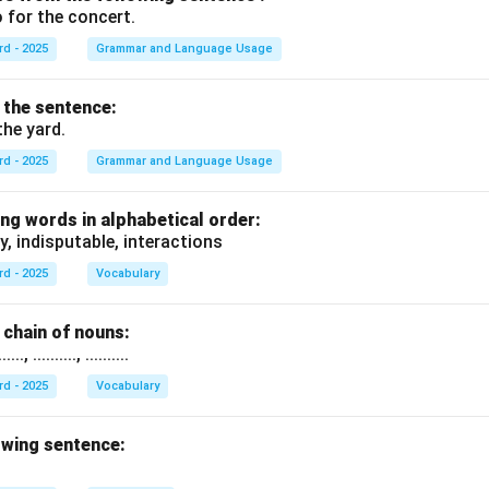
 for the concert.
rd - 2025
Grammar and Language Usage
f the sentence:
the yard.
rd - 2025
Grammar and Language Usage
ng words in alphabetical order:
y, indisputable, interactions
rd - 2025
Vocabulary
chain of nouns:
., .........., ..........
rd - 2025
Vocabulary
owing sentence: