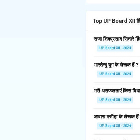
निम्नलिखित हैं:
देशभक्ति की भावना:
इसम
बलिदान का आदर्श:
इसमे
Top UP Board XII ह
काव्यगत सौंदर्य:
इसमें 
नैतिकता और प्रेरणा:
य
राजा शिवप्रसाद सितारे हि
यह खण्डकाव्य स्वतंत्रत
UP Board XII - 2024
Download Solutio
भारतेन्दु युग के लेखक हैं ?
UP Board XII - 2024
भरी असफलताएं किस विधा 
UP Board XII - 2024
आवारा मसीहा के लेखक हैं
UP Board XII - 2024