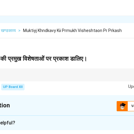
खण्डकाव्य
>
Muktiyj Khndkavy Kii Prmukh Visheshtaon Pr Prkash
व्य की प्रमुख विशेषताओं पर प्रकाश डालिए।
्ति, संघर्ष और बलिदान की भावना को प्रेरित करने वाला अद्वितीय काव्य है।
Up
UP Board XII
tion
V
xplanation
elpful?
 स्वतंत्रता संग्राम और राष्ट्रभक्ति को समर्पित एक प्रेरणादायक काव्य रचना है। इ