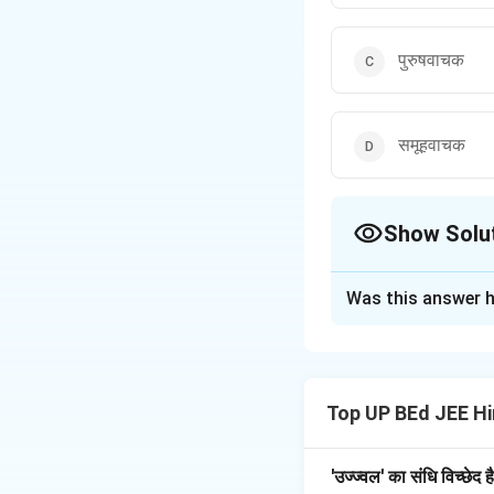
पुरुषवाचक
समूहवाचक
Show Solu
The Correct Opt
Was this answer h
Solution and E
चरण 1: प्रश्न को समझे
यह प्रश्न 'मित्रता' शब
Top UP BEd JEE Hi
कहते हैं जो किसी व्यक्
मित्र:
यह एक जातिवाचक स
'उज्ज्वल' का संधि विच्छेद ह