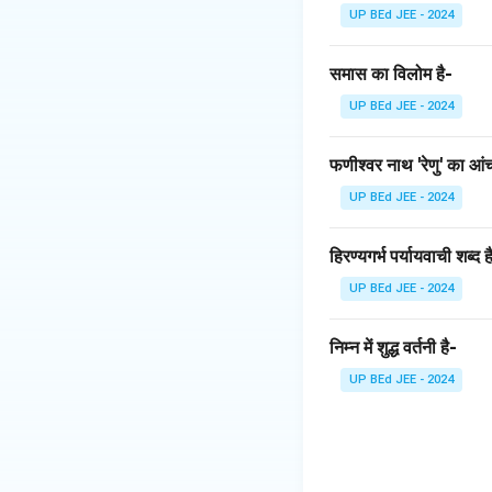
-ता:
यह एक प्रत्यय है 
UP BEd JEE - 2024
\rig
→
मनुष्यता, कुशल
कु
मित्रता:
'मित्रता' का अ
समास का विलोम है-
किया जा सकता है, छु
UP BEd JEE - 2024
संज्ञा के मुख्य भेद इस प्
जातिवाचक संज्ञा (
फणीश्वर नाथ 'रेणु' का आ
शहर)। 'मित्र' जातिवाच
UP BEd JEE - 2024
भाववाचक संज्ञा (Ab
या अवस्था (जैसे मित्र
एक ऐसा ही भाव या अवस
हिरण्यगर्भ पर्यायवाची शब्द ह
पुरुषवाचक (Purush
UP BEd JEE - 2024
के बारे में पूछ रहा है
समूहवाचक संज्ञा (Co
निम्न में शुद्ध वर्तनी है-
व्यक्तियों का समूह नही
UP BEd JEE - 2024
'मित्रता' शब्द 'मित्र
संज्ञा का उदाहरण है। 
Download Solutio