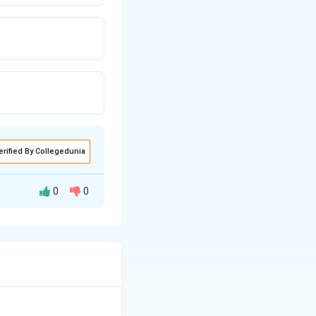
erified By Collegedunia
0
0
ै। संज्ञा उन शब्दों को
और संरचना समझें