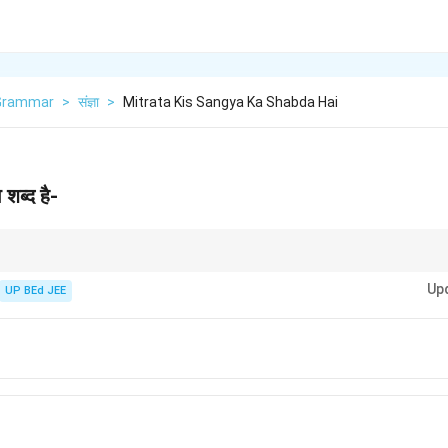
 Grammar
>
संज्ञा
>
Mitrata Kis Sangya Ka Shabda Hai
 शब्द है-
ाचक संज्ञाओं, विशेषणों, क्रियाओं या अव्ययों में प्रत्यय (जैसे -ता, -त्व, -पन, -आई, -आहट, -ई,
Up
ा क्रिया के भाव को दर्शाती हैं।
UP BEd JEE