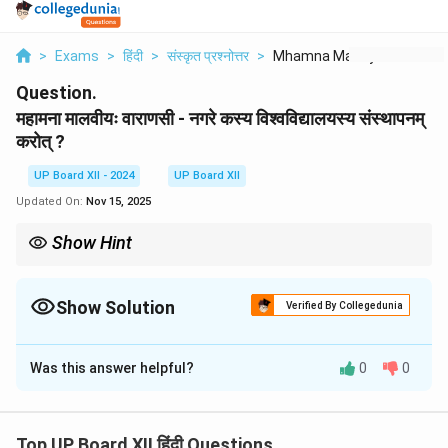
>
Exams
>
हिंदी
>
संस्कृत प्रश्नोत्तर
>
Mhamna Malviiyh Vara...
Question.
महामना मालवीयः वाराणसी - नगरे कस्य विश्वविद्यालयस्य संस्थापनम्
करोत् ?
UP Board XII - 2024
UP Board XII
Updated On:
Nov 15, 2025
Show Hint
काशी हिन्दू विश्वविद्यालयः महामना मालवीयस्य विद्यानुरागस्य महत्त्वपूर्ण परिणामः
अस्ति।
Show Solution
Verified By Collegedunia
Solution and Explanation
Was this answer helpful?
0
0
महामना पंडित मदनमोहन मालवीयः वाराणसी नगरे **काशी हिन्दू
विश्वविद्यालयस्य** संस्थापनम् अकरोत्। सः भारतीय शिक्षायाः
उन्नतिकरणाय एवं नवोन्मेषाय प्रयत्नशीलः आसीत्। तस्य कार्येण,
Top UP Board XII हिंदी Questions