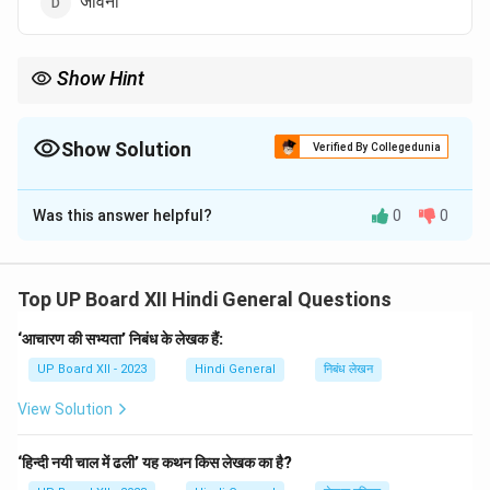
जीवनी
Show Hint
आत्मकथा में लेखक स्वयं अपने जीवन के महत्वपूर्ण प्रसंगों, संघर्षों और उपलब्धियों का
विवरण प्रस्तुत करता है।
Show Solution
Verified By Collegedunia
The Correct Option is
B
Was this answer helpful?
0
0
Solution and Explanation
'मेरी असफलताएँ' आत्मकथा विधा की रचना है। आत्मकथा वह
साहित्यिक विधा है जिसमें लेखक अपने जीवन के अनुभवों, संघर्षों और
Top UP Board XII Hindi General Questions
विचारों का स्वयं वर्णन करता है। इस रचना में लेखक ने अपनी
‘आचारण की सभ्यता’ निबंध के लेखक हैं:
असफलताओं, उनके कारणों और उनसे प्राप्त शिक्षाओं का
UP Board XII - 2023
Hindi General
निबंध लेखन
आत्मविश्लेषण किया है।
View Solution
Download Solution in PDF
‘हिन्दी नयी चाल में ढली’ यह कथन किस लेखक का है?