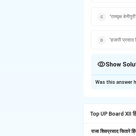
'रामवृक्ष बेनीपुरी
'हजारी प्रसाद द्
Show Solu
The Correct Opt
Was this answer h
Solution and E
'माटी की मूरतें' के ले
Top UP Board XII ह
Download Solutio
राजा शिवप्रसाद सितारे हि