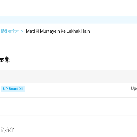
हिंदी साहित्य
>
Mati Ki Murtayein Ke Lekhak Hain
 हैं:
चनाएँ भारतीय साहित्य में अपनी विशिष्ट पहचान रखती हैं।
Up
UP Board XII
'
त्रिवेदी'