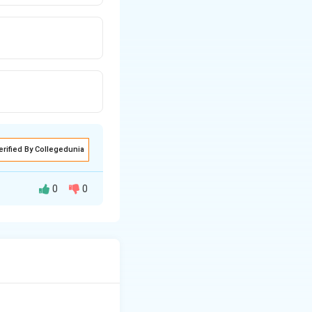
erified By Collegedunia
0
0