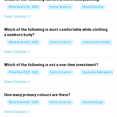
ग्रंथियों को दूध उत्पादन के लिए उत्तेजित करता है। -
Bihar Board XII - 2025
Home Science
Meal Planning
एड्रेनोकॉर्टिकोट्रॉपिक हार्मोन (ACTH): यह अधिवृक्क ग्रंथियों को
View Solution
सक्रिय करता है, जो शरीर के तनाव प्रतिक्रिया और हार्मोन के उत्पादन
में मदद करता है। पीयूष ग्रंथि के हार्मोन शरीर के विभिन्न अंगों और
Which of the following is most comfortable while clothing
ग्रंथियों के कार्यों को संतुलित करने में महत्वपूर्ण भूमिका निभाते हैं,
a newborn body?
जिससे समग्र शारीरिक स्वास्थ्य बनाए रखा जाता है।
Bihar Board XII - 2025
Home Science
Clothing and Textile
Download Solution in PDF
View Solution
Which of the following is not a one-time investment?
Bihar Board XII - 2025
Home Science
Resource Management
View Solution
How many primary colours are there?
Bihar Board XII - 2025
Home Science
Art and Design
View Solution