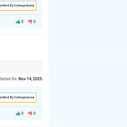
erified By Collegedunia
0
0
वन के संघर्ष और
dated On:
Nov 14, 2025
erified By Collegedunia
0
0
 बल्कि वह चाहते हैं
ं। काँटे की कठोरता और