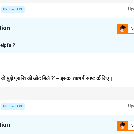
या विचार को अन्य वस्तु से तुलना करके उसकी विशिष्टता को स्पष्ट किया जाता है।
Up
UP Board XII
tion
V
xplanation
elpful?
लंकार' प्रयुक्त है। जीवन को मरु-नंदन के फूल से जोड़कर व्यक्त किया गया है, जो 
्शित करता है।
n in PDF
ूँ तो मुझे प्राप्ति की ओट मिले ?' – इसका तात्पर्य स्पष्ट कीजिए।
ा और स्वार्थ से परे होने की मानसिकता को दर्शाती है, जहाँ केवल शुद्ध भावनाओं का आदान-प्रदान ह
Up
UP Board XII
tion
V