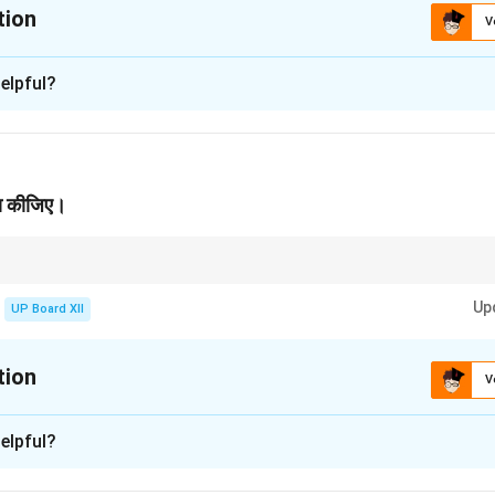
tion
V
xplanation
elpful?
ठ 'रचनाएँ' है, जिसे कवि महादेवी वर्मा ने रचित किया है। इस पद्यांश में कवि अपने जी
त कर रहे हैं।
n in PDF
या कीजिए।
ाइयों को एक मूल्यवान अनुभव मानते हैं, जो उनके व्यक्तित्व और अस्तित्व को परिपूर्ण करता है।
Up
UP Board XII
tion
V
xplanation
elpful?
 यह कह रहे हैं कि वह कभी यह नहीं चाहते कि उनका जीवन केवल सरल और सुखमय हो,
कठिनाइयाँ उन्हें न केवल परिष्कृत करें, बल्कि उनके व्यक्तित्व को भी मजबूत बनाए