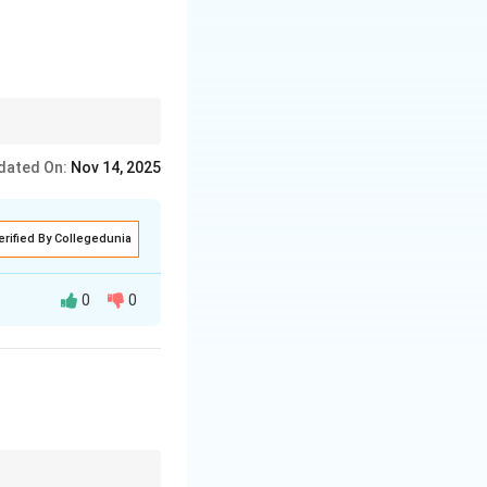
dated On:
Nov 14, 2025
erified By Collegedunia
0
0
स्तार'।