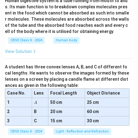
Human digestive system is a tube running from mouth to anu
s. Its main function is to breakdown complex molecules pres
ent in the food which cannot be absorbed as such into smalle
r molecules. These molecules are absorbed across the walls
of the tube and the absorbed food reaches each and every c
ell of the body where it is utilised for obtaining energy.
CBSE Class X - 2024
Human body
View Solution
A student has three convex lenses A, B, and C of different fo
cal lengths. He wants to observe the images formed by these
lenses on a screen by placing a candle flame at different dist
ances as given in the following table:
Case No.
Lens
Focal Length
Object Distance
A
1
50 cm
25 cm
A
2
B
20 cm
60 cm
3
C
15 cm
30 cm
CBSE Class X - 2024
Light - Reflection and Refraction