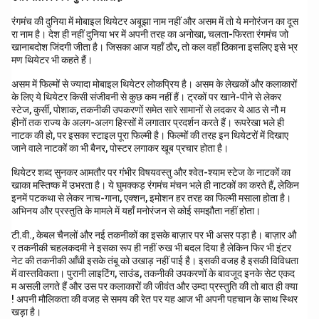
घटनाओं और अनुभवों को गहराई से आत्मसात कर पाता है।
रंगमंच की दुनिया में मोबाइल थियेटर अबूझा नाम नहीं और असम में तो ये मनोरंजन का दूस
दूसरी ओर, आत्मानुशासन लेखन को व्यवस्थित रूप देता है। यह लेखक
रा नाम है। देश ही नहीं दुनिया भर में अपनी तरह का अनोखा, चलता-फिरता रंगमंच जो
खानाबदोश जिंदगी जीता है। जिसका आज यहाँ ठौर, तो कल वहाँ ठिकाना इसलिए इसे भ्र
को अपने विचारों को संगठित करने, भाषा को नियंत्रित करने और
मण थियेटर भी कहते हैं।
अनावश्यक विस्तार से बचने में मदद करता है।
असम में फिल्मों से ज्यादा मोबाइल थियेटर लोकप्रिय है। असम के लेखकों और कलाकारों
आत्मानुशासन के बिना लेखन बिखरा हुआ और अप्रभावी हो सकता है,
के लिए ये थियेटर किसी संजीवनी से कुछ कम नहीं हैं। ट्रकों पर खाने-पीने से लेकर
चाहे लेखक कितना भी संवेदनशील क्यों न हो।
स्टेज, कुर्सी, पोशाक, तकनीकी उपकरणों समेत सारे सामानों से लदकर ये आठ से नौ म
इस प्रकार, एक सफल और सार्थक लेखन के लिए कृतिकार के स्वभाव
हीनों तक राज्य के अलग-अलग हिस्सों में लगातार प्रदर्शन करते हैं। रूपरेखा भले ही
नाटक की हो, पर इसका स्टाइल पूरा फिल्मी है। फिल्मों की तरह इन थियेटरों में दिखाए
(आंतरिक प्रेरणा) और आत्मानुशासन (बाहरी नियंत्रण) का सामंजस्य
जाने वाले नाटकों का भी बैनर, पोस्टर लगाकर खूब प्रचार होता है।
अत्यंत आवश्यक है।
थियेटर शब्द सुनकर आमतौर पर गंभीर विषयवस्तु और श्वेत-श्याम स्टेज के नाटकों का
खाका मस्तिष्क में उभरता है। ये घुमक्कड़ रंगमंच मंचन भले ही नाटकों का करते हैं, लेकिन
Download Solution in PDF
इनमें पटकथा से लेकर नाच-गाना, एक्शन, इमोशन हर तरह का फिल्मी मसाला होता है।
अभिनय और प्रस्तुति के मामले में यहाँ मनोरंजन से कोई समझौता नहीं होता।
टी.वी., केबल चैनलों और नई तकनीकों का इसके बाज़ार पर भी असर पड़ा है। बाज़ार औ
र तकनीकी चहलकदमी ने इसका रूप ही नहीं रुख भी बदल दिया है लेकिन फिर भी इंटर
नेट की तकनीकी आँधी इसके तंबू को उखाड़ नहीं पाई है। इसकी वजह है इसकी विविधता
में वास्तविकता। पुरानी लाइटिंग, साउंड, तकनीकी उपकरणों के बावजूद इनके सेट एकद
म असली लगते हैं और उस पर कलाकारों की जीवंत और उम्दा प्रस्तुति की तो बात ही क्या
! अपनी मौलिकता की वजह से समय की रेत पर यह आज भी अपनी पहचान के साथ स्थिर
खड़ा है।