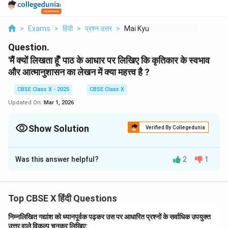
>
Exams
>
हिंदी
>
प्रश्न उत्तर
>
Mai Kyu Likhta Hoon
Question.
'मैं क्यों लिखता हूँ' पाठ के आधार पर लिखिए कि कृतिकार के स्वभाव
और आत्मानुशासन का लेखन में क्या महत्त्व है ?
CBSE Class X - 2025
CBSE Class X
Updated On:
Mar 1, 2026
Show Solution
Verified By Collegedunia
Solution and Explanation
Was this answer helpful?
2
1
'मैं क्यों लिखता हूँ' पाठ में लेखक अज्ञेय ने लेखन प्रक्रिया में कृतिकार
के स्वभाव और आत्मानुशासन के महत्व पर बल दिया है।
कृतिकार का स्वभाव ही उसे किसी विषय पर लिखने के लिए प्रेरित
Top CBSE X हिंदी Questions
करता है। उसकी आंतरिक विवशता या संवेदनशीलता उसे कुछ भी
लिखने के लिए मजबूर करती है।
निम्नलिखित गद्यांश को ध्यानपूर्वक पढ़कर उस पर आधारित प्रश्नों के सर्वाधिक उपयुक्त
उत्तर वाले विकल्प चुनकर लिखिए:
यह स्वभाव उसे बाहरी दुनिया के प्रति संवेदनशील बनाता है, जिससे वह