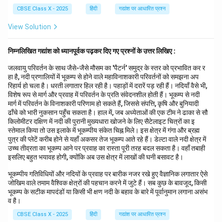
CBSE Class X - 2025
हिंदी
गद्यांश पर आधारित प्रश्न
View Solution
निम्नलिखित गद्यांश को ध्यानपूर्वक पढ़कर दिए गए प्रश्नों के उत्तर लिखिए :
जलवायु परिवर्तन के साथ जैसे-जैसे मौसम का 'पैटर्न' समुद्र के स्तर को प्रभावित कर र
हा है, नदी प्रणालियों में भूकम्प से होने वाले महाविनाशकारी परिवर्तनों को समझना अप
रिहार्य हो चला है। धरती लगातार हिल रही है। पहाड़ों में दरारें पड़ रही हैं। नदियाँ वैसे भी,
विशेष रूप से मार्ग और प्रवाह में परिवर्तन के प्रति संवेदनशील होती हैं। भूकम्प से नदी
मार्ग में परिवर्तन के विनाशकारी परिणाम हो सकते हैं, जिससे संपत्ति, कृषि और बुनियादी
ढाँचे को भारी नुकसान पहुँच सकता है। हाल में, जब अध्येताओं की एक टीम ने ढाका से सौ
किलोमीटर दक्षिण में नदी की पुरानी मुख्यधारा खोजने के लिए सैटेलाइट चित्रों का इ
स्तेमाल किया तो उस इलाके में भूकम्पीय संकेत चिह्न मिले। इस क्षेत्र में गंगा और ब्रह्म
पुत्र की प्लेटें करीब होने से यहाँ अकसर तेज भूकम्प आते रहे हैं। डेल्टा वाले नदी क्षेत्र में
उच्च तीव्रता का भूकम्प आने पर प्रवाह का रास्ता पूरी तरह बदल सकता है। वहाँ तबाही
इसलिए बहुत भयावह होगी, क्योंकि अब उस क्षेत्र में लाखों की घनी बसावट है।
भूकम्पीय गतिविधियों और नदियों के प्रवाह पर बारीक नजर रखे हुए वैज्ञानिक लगातार ऐसे
जोखिम वाले तमाम वैश्विक क्षेत्रों की पहचान करने में जुटे हैं। सब कुछ के बावजूद, किसी
भूकम्प के सटीक मापदंडों या किसी भी क्षण नदी के बहाव के बारे में पूर्वानुमान लगाना असंभ
व है।
CBSE Class X - 2025
हिंदी
गद्यांश पर आधारित प्रश्न