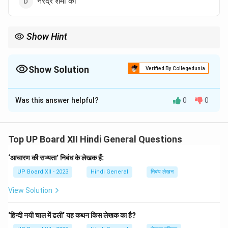
नरेंद्र शर्मा की
Show Hint
महाकाव्य लंबे काव्य होते हैं, जिनमें ऐतिहासिक, धार्मिक या सामाजिक घटनाओं का
विस्तृत वर्णन किया जाता है।
Show Solution
Verified By Collegedunia
The Correct Option is
D
Was this answer helpful?
0
0
Solution and Explanation
'महाकाव्य'
की रचना
नरेंद्र शर्मा
द्वारा की गई थी। उनकी रचनाओं में
काव्य का गहन भावनात्मक और दार्शनिक पक्ष देखने को मिलता है।
Top UP Board XII Hindi General Questions
‘आचारण की सभ्यता’ निबंध के लेखक हैं:
Download Solution in PDF
UP Board XII - 2023
Hindi General
निबंध लेखन
View Solution
‘हिन्दी नयी चाल में ढली’ यह कथन किस लेखक का है?