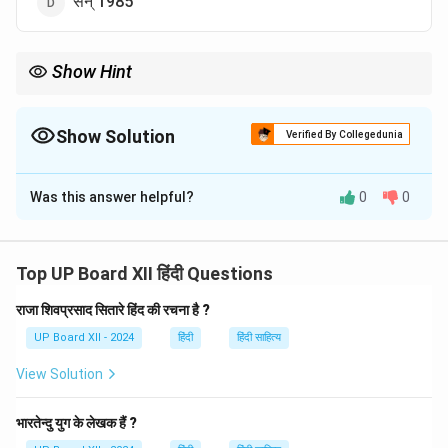
सन् 1985
Show Hint
महादेवी वर्मा को हिंदी कविता में उनकी गहरी और संवेदनशील अभिव्यक्ति के लिए जाना
जाता है।
Show Solution
Verified By Collegedunia
The Correct Option is
B
Was this answer helpful?
0
0
Solution and Explanation
महादेवी वर्मा को 'ज्ञानपीठ' पुरस्कार सन् 1980 में प्राप्त हुआ था। यह
पुरस्कार हिंदी साहित्य के प्रति उनके योगदान की सराहना है।
Top UP Board XII हिंदी Questions
राजा शिवप्रसाद सितारे हिंद की रचना है ?
Download Solution in PDF
UP Board XII - 2024
हिंदी
हिंदी साहित्य
View Solution
भारतेन्दु युग के लेखक हैं ?