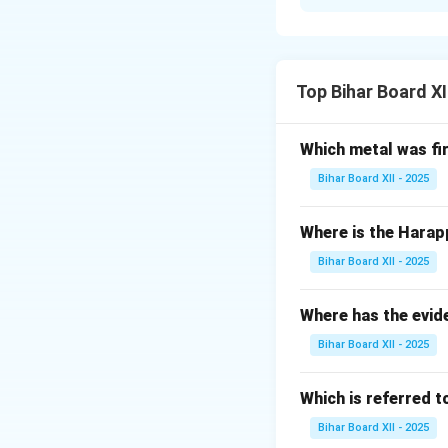
मगध साम्राज्य के उत्थ
अनुकूल भौगोलिक 
और गंडक नदियों क
Top Bihar Board XI
आर्थिक समृद्धि:
उपजाऊ भूमि:
Which metal was fi
राज्य को नि
Bihar Board XII - 2025
खनिज संसाध
जिससे मजबूत
Where is the Harap
सैन्य शक्ति:
मगध के
Bihar Board XII - 2025
जिन्हें सेना में इ
Where has the evid
शक्तिशाली शासक
का नेतृत्व मिला, 
Bihar Board XII - 2025
Which is referred 
Download Solutio
Bihar Board XII - 2025