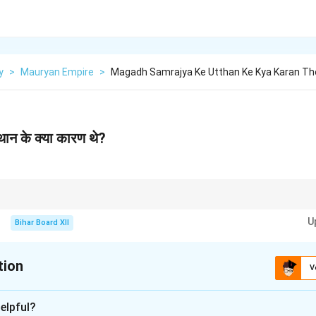
y
>
Mauryan Empire
>
Magadh Samrajya Ke Utthan Ke Kya Karan Th
्थान के क्या कारण थे?
 का विश्लेषण करते समय, हमेशा भौगोलिक, आर्थिक, सैन्य और राजनीतिक कारकों को ध्यान में रखें। 
U
Bihar Board XII
tion
V
xplanation
elpful?