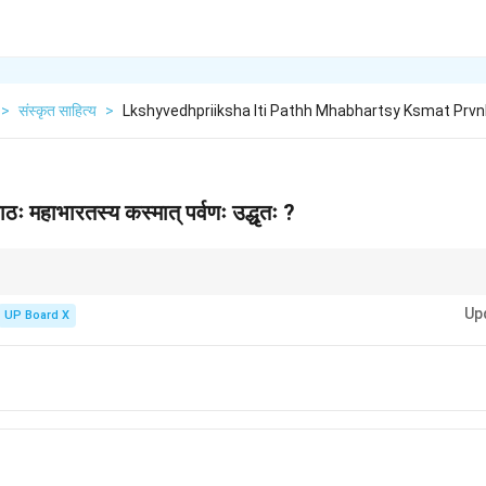
>
संस्कृत साहित्य
>
Lkshyvedhpriiksha Iti Pathh Mhabhartsy Ksmat Prv
 पाठः महाभारतस्य कस्मात् पर्वणः उद्धृतः ?
और उनमें वर्णित प्रमुख घटनाओं की संक्षिप्त जानकारी रखें। आपके पाठ्यक्रम में महाभारत से लिए गए
Up
UP Board X