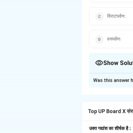
विराटपर्वणः
वनपर्वणः
Show Solu
The Correct Opt
Was this answer h
Solution and E
Step 1: Understa
प्रश्न में पूछा गया है 
Top UP Board X संस
Step 2: Detailed 
'लक्ष्यवेधपरीक्षा' पाठ मे
चिड़िया की आँख को लक्ष
उक्त गद्यांश का शीर्षक है :