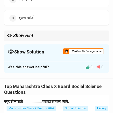
दुसरा जॉर्ज
Show Hint
लिओनार्दो द विंची यांचे ‘मोनालिसा’ हे जगातील सर्वात प्रसिद्ध चित्र असून ते
फ्रान्समधील लुव्र संग्रहालयात आहे.
Show Solution
Verified By Collegedunia
The Correct Option is
B
Was this answer helpful?
0
0
Solution and Explanation
Step 1: Understanding the question.
या प्रश्नात इटलीतील प्रसिद्ध चित्रकार लिओनार्दो द विंची यांच्या एका
Top Maharashtra Class X Board Social Science
प्रसिद्ध चित्राबद्दल विचारले आहे, जे लुव्र संग्रहालयात ठेवलेले आहे.
Questions
Step 2: Analyzing the options.
मथुरा शिल्पशैली .................. काळात उदयाला आली.
(अ) नेपोलियन — हा एक ऐतिहासिक व्यक्ती आहे, चित्र नाही.
Maharashtra Class X Board - 2024
Social Science
History
(ब) मोनालिसा — हेच लिओनार्दो द विंची यांनी रंगविलेले जगप्रसिद्ध