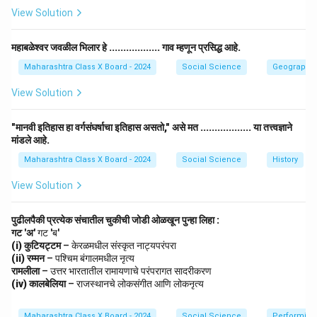
चित्र आहे आणि ते लुव्र संग्रहालयात ठेवलेले आहे.
View Solution
(क) हॅन स्लोन — हे चित्र नाही, एक व्यक्तीचे नाव आहे.
(ड) दुसरा जॉर्ज — हेही चित्र नाही, इंग्लंडच्या राजाचे नाव आहे.
महाबळेश्वर जवळील भिलार हे .................. गाव म्हणून प्रसिद्ध आहे.
Step 3: Conclusion.
Maharashtra Class X Board - 2024
Social Science
Geography
योग्य उत्तर आहे
(ब) मोनालिसा
, कारण हेच लिओनार्दो द विंचीचे प्रसिद्ध
View Solution
चित्र आहे जे लुव्र संग्रहालयात ठेवलेले आहे.
"मानवी इतिहास हा वर्गसंघर्षाचा इतिहास असतो," असे मत .................. या तत्त्वज्ञाने
Download Solution in PDF
मांडले आहे.
Maharashtra Class X Board - 2024
Social Science
History
View Solution
पुढीलपैकी प्रत्येक संचातील चुकीची जोडी ओळखून पुन्हा लिहा :
गट 'अ'
गट 'ब'
(i) कुटियट्टम
– केरळमधील संस्कृत नाट्यपरंपरा
(ii) रम्मन
– पश्चिम बंगालमधील नृत्य
रामलीला
– उत्तर भारतातील रामायणाचे परंपरागत सादरीकरण
(iv) कालबेलिया
– राजस्थानचे लोकसंगीत आणि लोकनृत्य
Maharashtra Class X Board - 2024
Social Science
Performing 