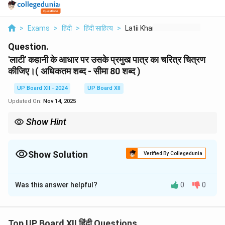
>
Exams
>
हिंदी
>
हिंदी साहित्य
>
Latii Khanii Ke Aadh...
Question.
'लाटी' कहानी के आधार पर उसके प्रमुख पात्र का चरित्र चित्रण
कीजिए।( अधिकतम शब्द - सीमा 80 शब्द )
UP Board XII - 2024
UP Board XII
Updated On:
Nov 14, 2025
Show Hint
लाटी का चरित्र संघर्ष, कर्तव्य और सत्य के प्रति अडिग विश्वास को दर्शाता है, जो
जीवन में सच्ची विजय दिलाता है।
Show Solution
Verified By Collegedunia
Solution and Explanation
Was this answer helpful?
0
0
'लाटी' कहानी का प्रमुख पात्र एक आदर्श और संघर्षशील व्यक्ति है। वह
गरीब है, लेकिन उसका आत्मविश्वास, साहस और ईमानदारी उसे विशेष
बनाते हैं। उसकी पूरी जीवन यात्रा कठिनाइयों से भरी हुई है, फिर भी वह
Top UP Board XII हिंदी Questions