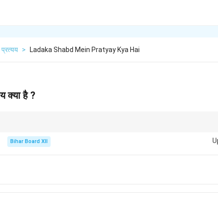
प्रत्यय
>
Ladaka Shabd Mein Pratyay Kya Hai
यय क्या है ?
नके रूप को बदलने का कार्य करते हैं, जिससे शब्दों की स्थिति और प्रकृति बदलती है।
U
Bihar Board XII