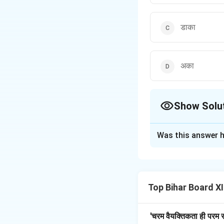
डाका
अका
Show Solu
The Correct Opt
Was this answer h
Solution and E
'लड़ाका' शब्द में प्रत्
उस व्यक्ति के लिए प्रय
Top Bihar Board XII
संघर्ष में दक्ष हो, जो 
करने और विशेषता व्यक्त
मिलता है।
'चरम वैयक्तिकता ही परम स