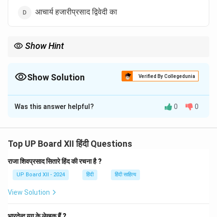
आचार्य हजारीप्रसाद द्विवेदी का
Show Hint
नन्द दुलारे वाजपेयी ने कविता को जीवन के सत्य को व्यक्त करने का एक सशक्त
माध्यम माना, जिसमें कवि अपनी वाणी के माध्यम से समाज का मार्गदर्शन करता है।
Show Solution
Verified By Collegedunia
The Correct Option is
C
Was this answer helpful?
0
0
Solution and Explanation
'कवीर वाणी के डिक्टेटर हैं' यह कथन नन्द दुलारे वाजपेयी का है।
वाजपेयी ने कविता की शक्ति और कवि की वाणी की भूमिका को समाज
Top UP Board XII हिंदी Questions
और संस्कृति में महत्वपूर्ण बताया है।
राजा शिवप्रसाद सितारे हिंद की रचना है ?
UP Board XII - 2024
हिंदी
हिंदी साहित्य
Download Solution in PDF
View Solution
भारतेन्दु युग के लेखक हैं ?