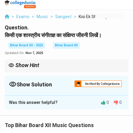
>
Exams
>
Music
>
Sangeet
>
Kisi Ek Shastriya Sa...
Question.
किसी एक शास्त्रीय संगीतज्ञ का संक्षिप्त जीवनी लिखें।
Bihar Board XII - 2023
Bihar Board XII
Updated On:
Nov 7, 2025
Show Hint
पं. भीमसेन जोशी का योगदान भारतीय शास्त्रीय संगीत में अभूतपूर्व है। उनके गायन के
माध्यम से उन्होंने हिन्दुस्तानी संगीत को नया आयाम दिया और उसे वैश्विक स्तर पर
प्रसिद्ध किया।
Show Solution
Verified By Collegedunia
Solution and Explanation
Was this answer helpful?
0
0
पं. भीमसेन जोशी
(1922-2011) भारतीय शास्त्रीय संगीत के महान
गायक थे। वे ख़्याल गायकी शैली के अद्वितीय कलाकार थे और समर्पित
जीवन भर रागों के क्षेत्र में रचनात्मकता और स्थिरता का उदाहरण बने
Top Bihar Board XII Music Questions
रहे। उनका जन्म कर्नाटका राज्य के गडग में हुआ था। पं. भीमसेन जोशी