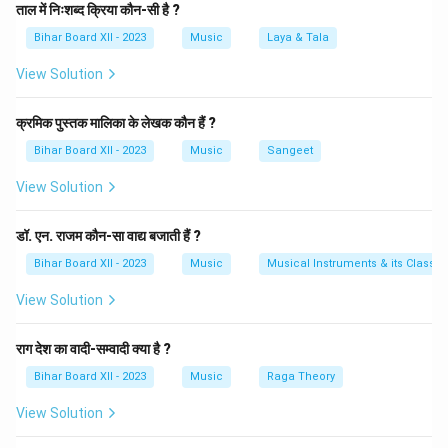
ने अपनी शिक्षा संगीत के प्रमुख गुरुओं से प्राप्त की, जिनमें पं. नाथ
ताल में निःशब्द क्रिया कौन-सी है ?
त्रिपाठी और उस्ताद मियाँ अब्दुल करीम ख़ाँ शामिल थे। उनके गायन में
Bihar Board XII - 2023
Music
Laya & Tala
भक्ति रस और रागों की गहरी समझ थी। उन्होंने कर्नाटकी और
View Solution
हिन्दुस्तानी संगीत दोनों ही शैलियों में प्रवीणता प्राप्त की और विशेष रूप
से राग भैरव, राग यमन और राग मालकौंश में अपनी गायकी से अद्भुत
क्रमिक पुस्तक मालिका के लेखक कौन हैं ?
प्रदर्शन किया। पं. भीमसेन जोशी को उनकी कला के लिए अनेक सम्मान
Bihar Board XII - 2023
Music
Sangeet
प्राप्त हुए, जिसमें भारत रत्न, संगीत नाटक अकादमी पुरस्कार और
पद्मविभूषण जैसे सम्मान शामिल हैं। वे भारतीय शास्त्रीय संगीत के
View Solution
सबसे प्रभावशाली और प्रेरणादायक गायकों में से एक माने जाते हैं।
डॉ. एन. राजम कौन-सा वाद्य बजाती हैं ?
Download Solution in PDF
Bihar Board XII - 2023
Music
Musical Instruments & its Classifi
View Solution
राग देश का वादी-सम्वादी क्या है ?
Bihar Board XII - 2023
Music
Raga Theory
View Solution