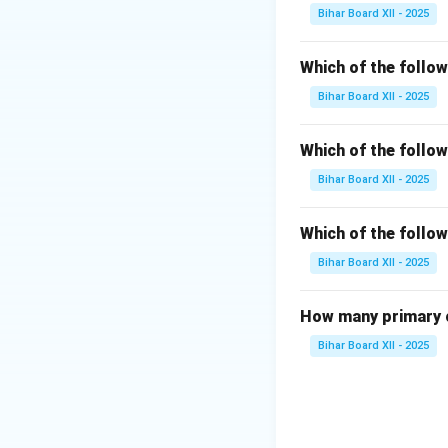
क्योंकि इन आयु समूहों
Bihar Board XII - 2025
दूध अत्यंत महत्वपूर्ण 
अभी विकसित हो रहा हो
Which of the follo
है क्योंकि उनके शारी
Bihar Board XII - 2025
होती है। यदि बच्चा सह
संबंधी आवश्यकता भी सा
Which of the follo
कमजोर हो सकती हैं, और
Bihar Board XII - 2025
आवश्यकता होती है, जि
आहार योजना आवश्यक ह
समस्याओं से बचा जा 
Which of the follow
Bihar Board XII - 2025
Download Solutio
How many primary c
Bihar Board XII - 2025