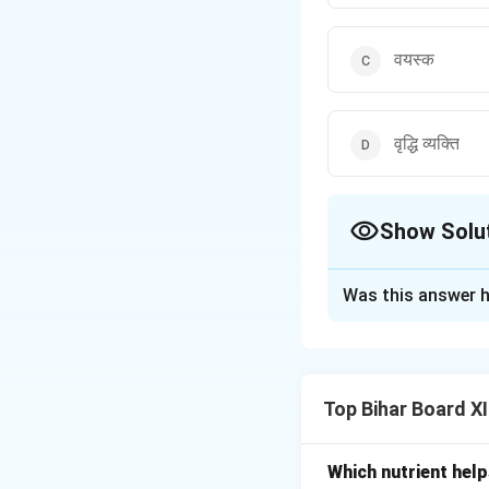
वयस्क
वृद्धि व्यक्ति
Show Solu
The Correct Opt
Was this answer h
Solution and E
वयस्क
आयु समूह को आह
स्थिर होती है और इसे
Top Bihar Board X
सामान्य रूप से संतुलित
इसके अलावा, वयस्कों 
आहार संबंधी असंतुलन 
Which nutrient help