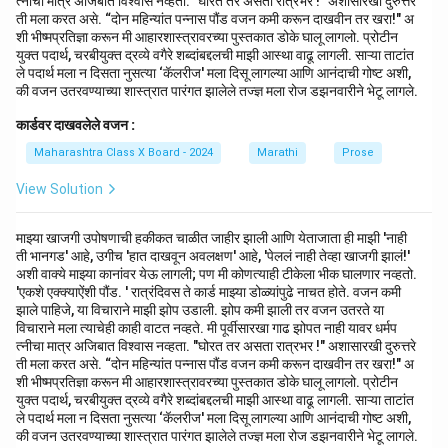
त्नीचा मात्र अजिबात विश्वास नव्हता. "घोरत तर असता रात्रभर !" अशासारखी दुरुत्तरे
ती मला करत असे. “दोन महिन्यांत पन्नास पौंड वजन कमी करून दाखवीन तर खरा!" अ
शी भीष्मप्रतिज्ञा करून मी आहारशास्त्रावरच्या पुस्तकात डोके घालू लागलो. प्रोटीन
युक्त पदार्थ, चरबीयुक्त द्रव्ये वगैरे शब्दांबद्दलची माझी आस्था वाढू लागली. साऱ्या ताटांत
ले पदार्थ मला न दिसता नुसत्या ‘कॅलरीज' मला दिसू लागल्या आणि आनंदाची गोष्ट अशी,
की वजन उतरवण्याच्या शास्त्रात पारंगत झालेले तज्ज्ञ मला रोज डझनवारीने भेटू लागले.
कार्डवर दाखवलेले वजन :
Maharashtra Class X Board - 2024
Marathi
Prose
View Solution
माझ्या खाजगी उपोषणाची हकीकत चाळीत जाहीर झाली आणि येताजाता ही माझी 'नाही
ती भानगड' आहे, उगीच 'हात दाखवून अवलक्षण' आहे, 'पेललं नाही तेव्हा खाजगी झालं!'
अशी वाक्ये माझ्या कानांवर येऊ लागली; पण मी कोणत्याही टीकेला भीक घालणार नव्हतो.
'एकशे एक्क्याऐंशी पौंड. ' रात्रंदिवस ते कार्ड माझ्या डोळ्यांपुढे नाचत होते. वजन कमी
झाले पाहिजे, या विचाराने माझी झोप उडाली. झोप कमी झाली तर वजन उतरते या
विचाराने मला त्याचेही काही वाटत नव्हते. मी पूर्वीसारखा गाढ झोपत नाही यावर धर्मप
त्नीचा मात्र अजिबात विश्वास नव्हता. "घोरत तर असता रात्रभर !" अशासारखी दुरुत्तरे
ती मला करत असे. “दोन महिन्यांत पन्नास पौंड वजन कमी करून दाखवीन तर खरा!" अ
शी भीष्मप्रतिज्ञा करून मी आहारशास्त्रावरच्या पुस्तकात डोके घालू लागलो. प्रोटीन
युक्त पदार्थ, चरबीयुक्त द्रव्ये वगैरे शब्दांबद्दलची माझी आस्था वाढू लागली. साऱ्या ताटांत
ले पदार्थ मला न दिसता नुसत्या ‘कॅलरीज' मला दिसू लागल्या आणि आनंदाची गोष्ट अशी,
की वजन उतरवण्याच्या शास्त्रात पारंगत झालेले तज्ज्ञ मला रोज डझनवारीने भेटू लागले.