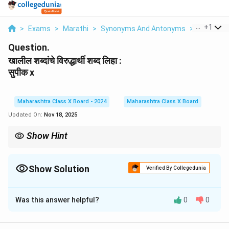
...
+
1
>
Exams
>
Marathi
>
Synonyms And Antonyms
>
Khalil Sh
Question.
खालील शब्दांचे विरुद्धार्थी शब्द लिहा :
सुपीक x
Maharashtra Class X Board - 2024
Maharashtra Class X Board
Updated On:
Nov 18, 2025
Show Hint
विरुद्धार्थी शब्दांचा अभ्यास आपल्याला शब्दांमधील विविध दृषटिकोन समजून घेण्यास
मदत करतो. यामुळे भाषेचा गाभा आणि परिभाषा अधिक स्पष्ट होते.
Show Solution
Verified By Collegedunia
Solution and Explanation
Was this answer helpful?
0
0
सुपीक = अरिद्र, बंजर, अनुपजाऊ
Download Solution in PDF