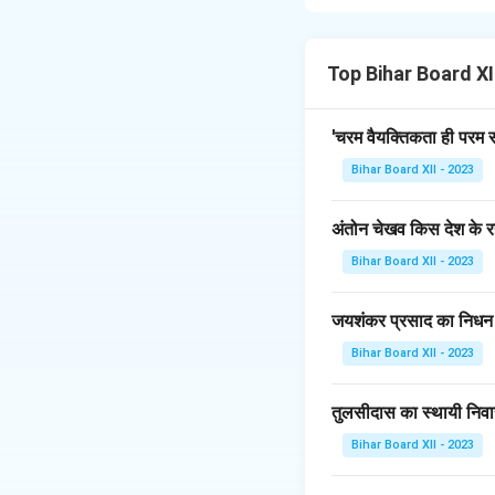
स्त्रियों से जुड़े कुछ 
जाती है कि वे साहसी, 
सामाजिक पूर्वाग्रह अक
Top Bihar Board XII
गुणों के विपरीत भावनात
तथ्य को उजागर करती ह
'चरम वैयक्तिकता ही परम स
एक पुरुष स्त्री जैसी 
Bihar Board XII - 2023
स्वतंत्रता को सीमित कर
देने की आवश्यकता है,
अंतोन चेखव किस देश के रह
समझना चाहिए कि गुण औ
पारंपरिक सीमाओं को त
Bihar Board XII - 2023
Download Solutio
जयशंकर प्रसाद का निधन
Bihar Board XII - 2023
तुलसीदास का स्थायी निवा
Bihar Board XII - 2023