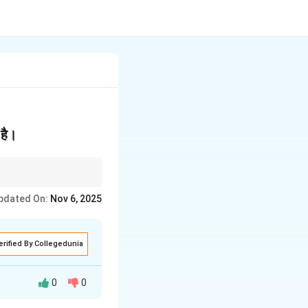
 है।
ं या स्त्री — अपनी भावनाएँ,
pdated On:
Nov 6, 2025
ं।
erified By Collegedunia
0
0
या है कि जब पुरुष