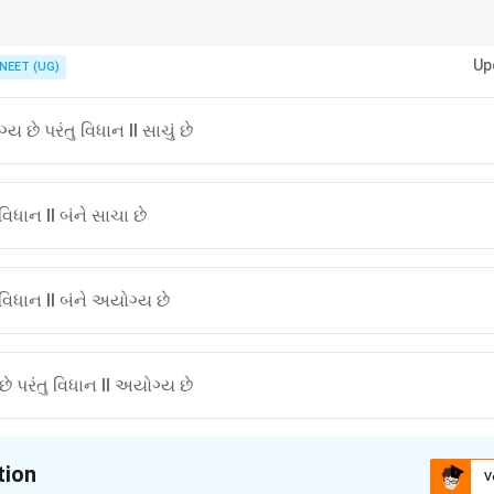
 + Anti-addition = Meso; Cis-alkene + Syn-addition = Meso. સ્ટીરિયોકેમિસ્ટ
Up
NEET (UG)
ય છે પરંતુ વિધાન II સાચું છે
િધાન II બંને સાચા છે
વિધાન II બંને અયોગ્ય છે
 છે પરંતુ વિધાન II અયોગ્ય છે
tion
V