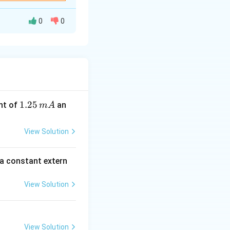
0
0
 મેસો (meso) ઉત્પાદ
રક્રિયા છે, જે
1.
1.25
nt of
an
m
A
2
5
View Solution
\,
 મેસો-2,3-
m
 સમૂહો એક જ બાજુથી
 a constant extern
A
ના
View Solution
View Solution