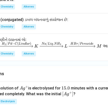
{Z
Chemistry
Alkenes
n}
{H
િત (conjugated) ડબલ બંધનવાળું સંયોજન છે:
_2
O}
Chemistry
Alkenes
ેણીને ધ્યાનમાં લો:
/
−
(
)
/
.
/
H
P
d
C
L
in
d
l
a
r
N
a
L
i
q
N
H
H
B
r
P
ero
x
i
d
e
2
3
અ
K
L
M
Chemistry
Alkenes
ns
+
Ag
1
15.0
solution of
is electrolysed for
minutes with a curre
A
g
+
^
5.
\lef
[
]
ved completely. What was the initial
?
A
g
{+}
0
t[ A
Electrolysis
g ^