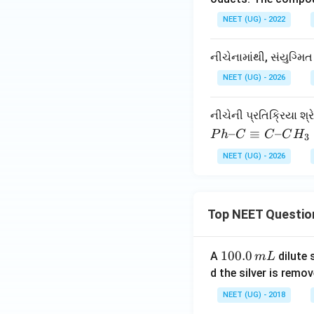
NEET (UG) - 2022
નીચેનામાંથી, સંયુગ્મ
NEET (UG) - 2026
નીચેની પ્રતિક્રિયા શ્ર
Ph
–
≡
–
P
h
C
C
C
H
3
–C
NEET (UG) - 2026
≡
C–
C
H₃
Top NEET Questio
\x
rig
1
100.0
A
dilute 
m
L
ht
0
d the silver is remo
arr
0.
ow
NEET (UG) - 2018
0
{H