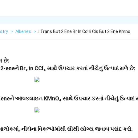
stry
>
Alkenes
>
I Trans But 2 Ene Br In Ccl Ii Cis But 2 Ene Kmno
 છે:
2-eneને Br₂ in CCl₄ સાથે ઉપચાર કરતાં નીચેનું ઉત્પાદ મળે છે:
2-eneને આલ્કલાઇન KMnO₄ સાથે ઉપચાર કરતાં નીચેનું ઉત્પાદ મ
લોકમાં, નીચેના વિકલ્પોમાંથી સૌથી યોગ્ય જવાબ પસંદ કરો.