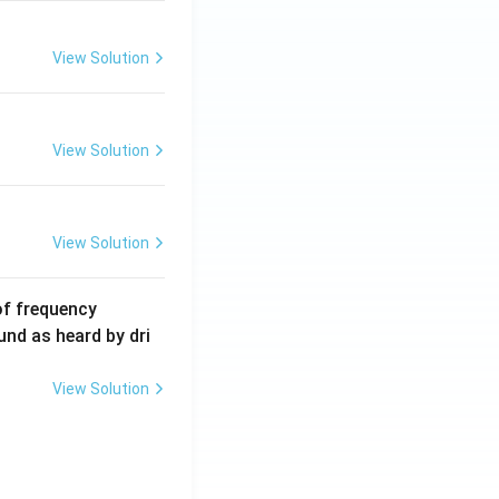
m
A
View Solution
View Solution
View Solution
6
of frequency
0
und as heard by dri
0
\,
View Solution
H
z.