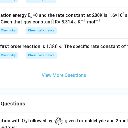
n in PDF
6
_
^
vation energy E
=0 and the rate constant at 200K is 1.6×10
s
a
−
1
−
1
a
^
^
6
 [Given that gas constant] R= 8.314 J K
mol
{-
{-
Chemistry
Chemical Kinetics
1}
1}
1
1386
.
 first order reaction is
The specific rate constant of 
s
3
Chemistry
Chemical Kinetics
8
6
\,
View More Questions
s.
 Questions
Z
n
\fr
tion with O
followed by
gives formaldehyde and 2-meth
3
H
O
2
ac
nd X is: