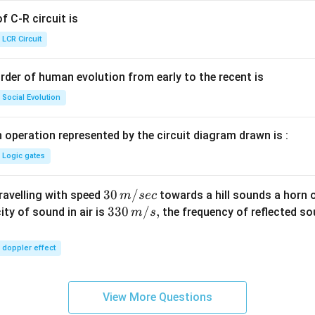
{+}
 C-R circuit is
\rig
ht]
LCR Circuit
rder of human evolution from early to the recent is
Social Evolution
 operation represented by the circuit diagram drawn is :
Logic gates
30
30
/
travelling with speed
towards a hill sounds a horn 
m
sec
\,
33
330
/
,
ity of sound in air is
the frequency of reflected so
m
s
m/
0\,
sec
m/
doppler effect
s,
View More Questions