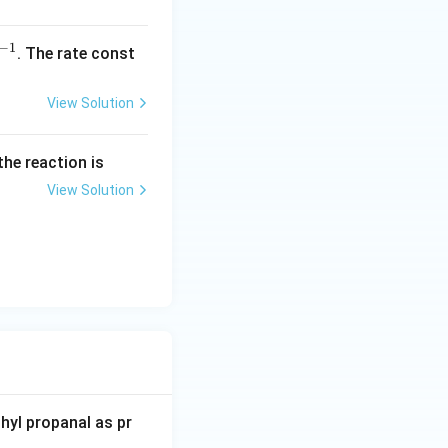
−
1
^
. The rate const
{-
1}
View Solution
the reaction is
View Solution
yl propanal as pr