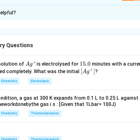
ion is
B
elpful?
xplanation
nding the Concept:
t-2-ene નું બ્રોમિનેશન (Br₂/CCl₄) એ 'Anti-addition' પ્રક્રિયા છે, જે
ry Questions
t-2-ene નું આલ્કલાઇન KMnO₄ સાથેનું ઓક્સિડેશન એ 'Syn-addition' પ્
+
tane-2,3-diol) આપે છે.
Ag
1
15.0
solution of
is electrolysed for
minutes with a curre
A
g
+
^
5.
\lef
[
]
ved completely. What was the initial
?
A
g
{+}
0
t[ A
Explanation:
Chemistry
Electrolysis
g ^
+ Br₂: આ પ્રક્રિયામાં Br પરમાણુઓ વિરુદ્ધ દિશામાંથી જોડાય છે, જેથી
{+}
 છે. - Cis-but-2-ene + Cold alkaline KMnO₄: આ પ્રક્રિયામાં OH
ndition, a gas at 300 K expands from 0.1 L to 0.25 L against
\rig
થી મેસો-butane-2,3-diol મળે છે. બંને વિધાનો કાર્બનિક રસાયણશાસ્ત્ર
eworkdonebythe gas i s : [Given that 1Lbar= 100J)
ht]
 સિદ્ધાંતો મુજબ સંપૂર્ણપણે સાચા છે.
Chemistry
Thermodynamics
wer:
I બંને સાચા છે.
Chemistry
Thermodynamics