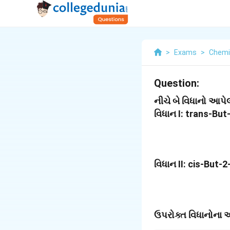
>
Exams
>
Chemi
Question:
નીચે બે વિધાનો આપેલ
વિધાન I: trans-But-
વિધાન II: cis-But-
ઉપરોક્ત વિધાનોના આ