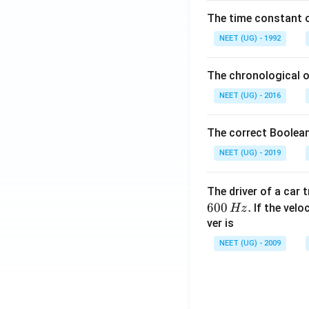
\,
_
The time constant of
m
2/
L
Pd
NEET (UG) - 1992
-C
(Li
The chronological o
nd
NEET (UG) - 2016
la
r)}
The correct Boolean
K
\x
NEET (UG) - 2019
rig
ht
The driver of a car 
arr
600
.
If the veloc
Hz
ow
ver is
{N
NEET (UG) - 2009
a/
Li
q.
N