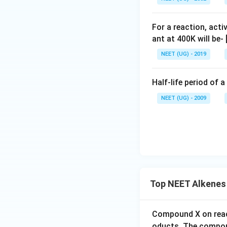
Download Solutio
For a reaction, acti
ant at 400K will be-
NEET (UG) - 2019
Half-life period of a
NEET (UG) - 2009
Top NEET Alkenes
Compound X on reac
oducts. The compou