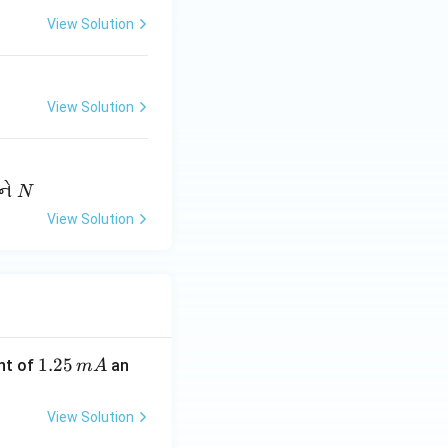
View Solution
View Solution
ને
N
View Solution
1.
1.25
nt of
an
m
A
2
5
View Solution
\,