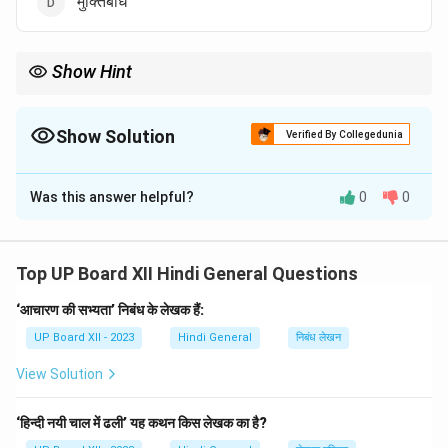
'मुक्तिबोध'
Show Hint
'हुंकार' राष्ट्रीय भावना से ओत-प्रोत एक प्रसिद्ध काव्य रचना है।
Show Solution
Verified By Collegedunia
The Correct Option is
C
Was this answer helpful?
0
0
Solution and Explanation
'हुंकार' काव्य रामधारी सिंह 'दिनकर' द्वारा रचित है। यह भारतीय
स्वतंत्रता संग्राम के दौरान लिखा गया एक महत्वपूर्ण काव्य संग्रह है।
Top UP Board XII Hindi General Questions
‘आचारण की सभ्यता’ निबंध के लेखक हैं:
Download Solution in PDF
UP Board XII - 2023
Hindi General
निबंध लेखन
View Solution
‘हिन्दी नयी चाल में ढली’ यह कथन किस लेखक का है?