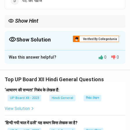
'पट की खोज'
Show Hint
हजारी प्रसाद द्विवेदी हिंदी साहित्य के महत्वपूर्ण आलोचक और उपन्यासकार थे।
Show Solution
Verified By Collegedunia
The Correct Option is
C
Was this answer helpful?
0
0
Solution and Explanation
हजारी प्रसाद द्विवेदी का उपन्यास 'पुनर्नवा' है, जो भारतीय संस्कृति,
परंपरा और समाज के विभिन्न पहलुओं को दर्शाता है।
Top UP Board XII Hindi General Questions
‘आचारण की सभ्यता’ निबंध के लेखक हैं:
Download Solution in PDF
UP Board XII - 2023
Hindi General
निबंध लेखन
View Solution
‘हिन्दी नयी चाल में ढली’ यह कथन किस लेखक का है?