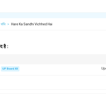
संधि
>
Hare Ka Sandhi Vichhed Hai
द है :
 अधिक व्यावहारिक और सामाजिक दृष्टिकोण से जोड़कर उसे और प्रभावी और सशक्त बनाया जा सक
Up
UP Board XII