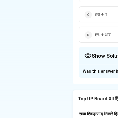
हरा + व
हर: + आव
Show Solu
The Correct Opt
Was this answer h
Solution and E
आधुनिक शिक्षा प्रणाली न
बल्कि तकनीकी और वैज्ञ
Top UP Board XII ह
जिन पर ध्यान देना आवश
अधिक सुलभ बना दिया है। 
भी उच्च शिक्षा तक पहुं
राजा शिवप्रसाद सितारे हि