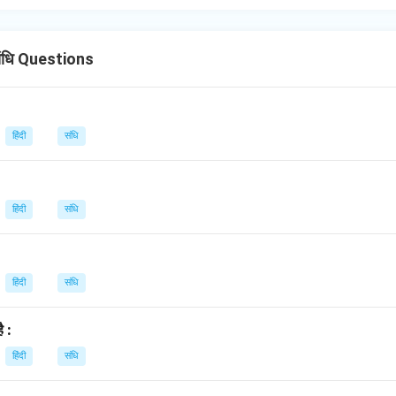
ने के लिए शिक्षा के क्षेत्र में निरंतर सुधार और सुधार की आवश्यकता है, ताकि यह छा
्गदर्शन प्रदान कर सके।
ंधि Questions
n in PDF
हिंदी
संधि
हिंदी
संधि
हिंदी
संधि
ै :
हिंदी
संधि