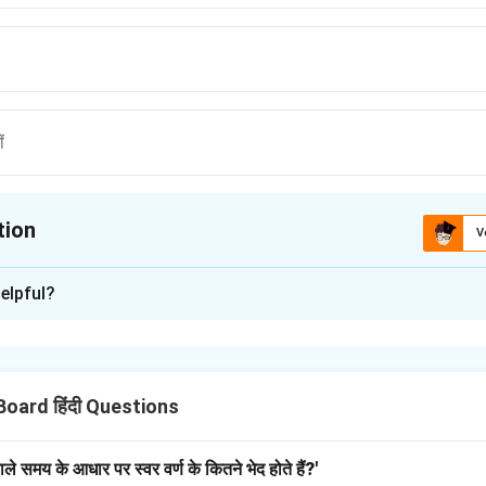
ं
tion
V
ion is
B
elpful?
xplanation
 में राम नाम के कीर्तन पर बल दिया गया है। गुरु नानक जी ने राम के नाम की महिम
Board हिंदी Questions
n in PDF
ेवाले समय के आधार पर स्वर वर्ण के कितने भेद होते हैं?'