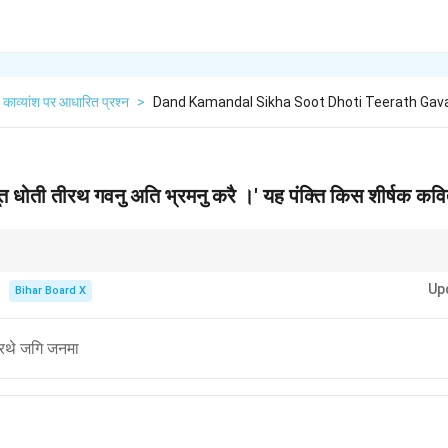
काव्यांश पर आधारित प्रश्न
>
Dand Kamandal Sikha Soot Dhoti Teerath Gava
 धोती तीरथ गवनु अति भ्रमनु करै ।' यह पंक्ति किस शीर्षक कविता 
जीवन के वास्तविक उद्देश्य की ओर प्रेरित किया है।
Up
Bihar Board X
िरथे जगि जनमा