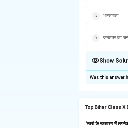
भारतमाता
जनतंत्र का जन्
Show Solu
The Correct Opt
Was this answer h
Solution and E
यह पंक्ति 'राम नाम बिन
नाम से ही संभव है।
Top Bihar Class X 
Download Solutio
'स्वरों के उच्चारण में लगन