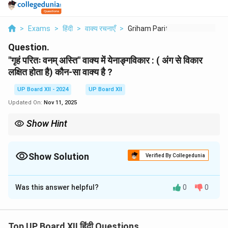
>
Exams
>
हिंदी
>
वाक्य रचनाएँ
>
Griham Paritah Vanam...
Question.
"गृहं परितः वनम् अस्ति" वाक्य में येनाङ्गविकार : ( अंग से विकार
लक्षित होता है) कौन-सा वाक्य है ?
UP Board XII - 2024
UP Board XII
Updated On:
Nov 11, 2025
Show Hint
द्वितीया विभक्ति का प्रयोग स्वामित्व और संबंध को व्यक्त करने के लिए किया जाता है,
जैसे 'रामस्य' (राम का)।
Show Solution
Verified By Collegedunia
Solution and Explanation
Was this answer helpful?
0
0
'सुग्रीवः रामस्य सखा आसीत्' वाक्य में 'रामस्य' शब्द में 'द्वितीया विभक्ति'
का प्रयोग हुआ है। **विभक्ति और नियम:** 'रामस्य' शब्द में 'राम' (राम)
शब्द पर 'द्वितीया विभक्ति' का प्रयोग हुआ है। द्वितीया विभक्ति का
Top UP Board XII हिंदी Questions