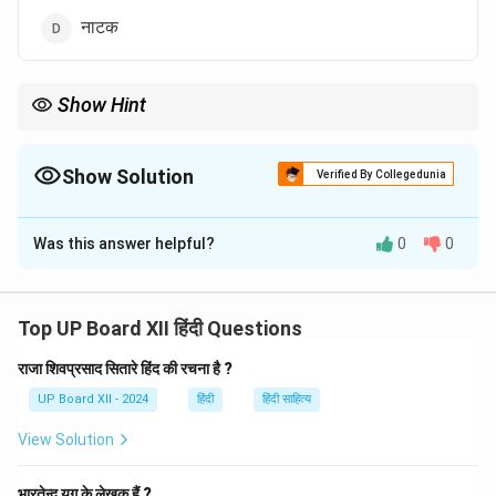
नाटक
Show Hint
'गोदान' को भारतीय साहित्य के 'महान उपन्यासों' में गिना जाता है, जो भारतीय समाज की
जटिलताओं को दर्शाता है।
Show Solution
Verified By Collegedunia
The Correct Option is
B
Was this answer helpful?
0
0
Solution and Explanation
'गोदान' एक उपन्यास है, जिसे प्रेमचंद द्वारा रचित किया गया है। यह
हिंदी साहित्य का एक महत्त्वपूर्ण उपन्यास है, जो ग्रामीण जीवन और
Top UP Board XII हिंदी Questions
सामाजिक समस्याओं को चित्रित करता है।
राजा शिवप्रसाद सितारे हिंद की रचना है ?
UP Board XII - 2024
हिंदी
हिंदी साहित्य
Download Solution in PDF
View Solution
भारतेन्दु युग के लेखक हैं ?